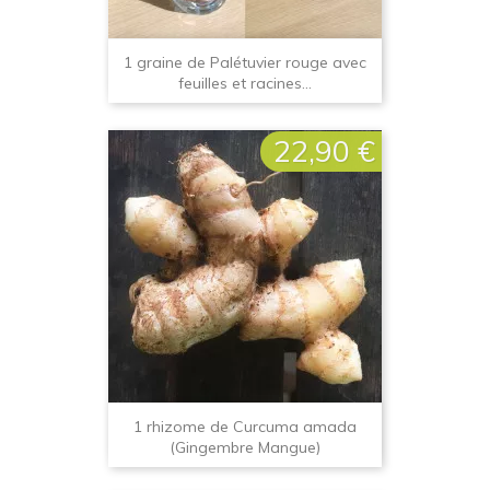
1 graine de Palétuvier rouge avec
feuilles et racines...
22,90 €
Prix
1 rhizome de Curcuma amada
(Gingembre Mangue)