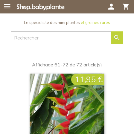

person
shopping_cart
Le spécialiste des mini plantes
et graines rares

Affichage 61-72 de 72 article(s)
11,95 €
Prix