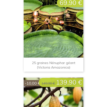
69,90 €
Prix
25 graines Nénuphar géant
(Victoria Amazonica)
139,90 €
Prix
Prix
-10,00 €
149,90 €
de
base