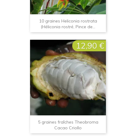
10 graines Heliconia rostrata
(Héliconia rostré, Pince de...
12,90 €
Prix
5 graines fraîches Theobroma
Cacao Criollo