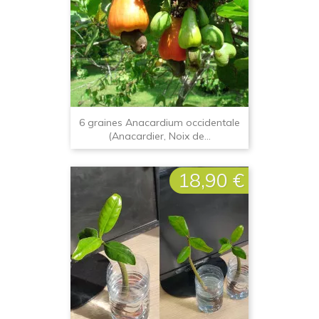
6 graines Anacardium occidentale
(Anacardier, Noix de...
18,90 €
Prix