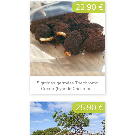
22,90 €
Prix
5 graines germées Theobroma
Cacao (hybride Criollo ou...
25,90 €
Prix