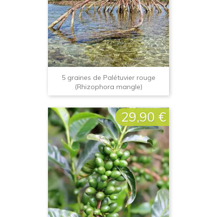
5 graines de Palétuvier rouge
(Rhizophora mangle)
29,90 €
Prix