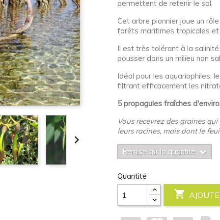
permettent de retenir le sol.
Cet arbre pionnier joue un rôle
forêts maritimes tropicales et
Il est très tolérant à la salini
pousser dans un milieu non sal
Idéal pour les aquariophiles, l
filtrant efficacement les nitra
5 propagules fraîches d'envi
Vous recevrez des graines qui
leurs racines, mais dont le feu

Remise sur la quantité
Quantité

AJOUTE