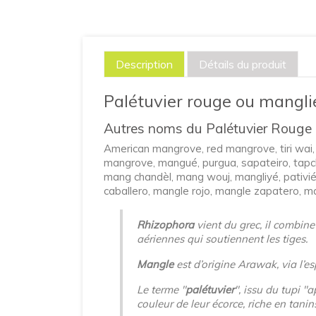
Description
Détails du produit
Palétuvier rouge ou mangli
Autres noms du Palétuvier Rouge 
American mangrove, red mangrove, tiri wai,
mangrove, mangué, purgua, sapateiro, tapche
mang chandèl, mang wouj, mangliyé, pativié
caballero, mangle rojo, mangle zapatero, m
Rhizophora
vient du grec, il combine 
aériennes qui soutiennent les tiges.
Mangle
est d’origine Arawak, via l’es
Le terme "
palétuvier
", issu du tupi "
couleur de leur écorce, riche en tanins