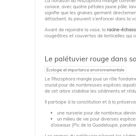
La floraison du Rhizophora mangle commen
coriace, avec quatre pétales jaune pâle, la
signifie que les graines germent directement
détachent, ils peuvent s'enfoncer dans la vas
Avant de rejoindre la vase, la
racine-échas
rougeâtres et couvertes de lenticelles qui 
Le palétuvier rouge dans so
Écologie et importance environnementale
Le Rhizophora mangle joue un rôle fondame
crucial pour de nombreuses espèces aquatiqu
de cet arbre stabilise les sédiments et rédu
Il participe à la constitution et à la préser
une nurserie pour de nombreux alevin
un milieu de vie pour diverses espèce
d’oiseaux (Pic de la Guadeloupe, paruli
Les racines du palétuvier piègent les sédime