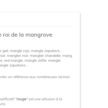
e roi de la mangrove
 geli, mangle rojo, mangle zapatero,
ir, manglier noir, manglier chandelle, mang,
e, red mangle, mangle chifle, mangle
mangle zapateiro…
 porter, en référence aux nombreuses racines
lificatif "
rouge
" est une allusion à la
irs.