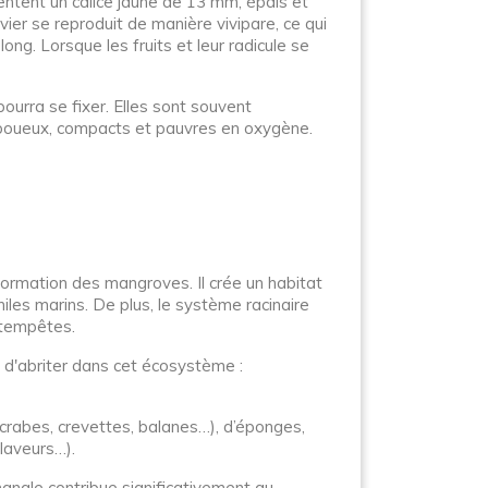
sentent un calice jaune de 13 mm, épais et
ier se reproduit de manière vivipare, ce qui
ong. Lorsque les fruits et leur radicule se
ourra se fixer. Elles sont souvent
ls boueux, compacts et pauvres en oxygène.
ormation des mangroves. Il crée un habitat
les marins. De plus, le système racinaire
s tempêtes.
si d'abriter dans cet écosystème :
(crabes, crevettes, balanes…), d’éponges,
laveurs…).
mangle contribue significativement au