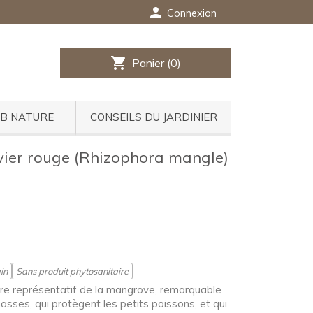
person
Connexion
shopping_cart
Panier
(0)
UB NATURE
CONSEILS DU JARDINIER
vier rouge (Rhizophora mangle)
in
Sans produit phytosanitaire
bre représentatif de la mangrove, remarquable
hasses, qui protègent les petits poissons, et qui