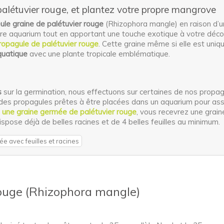
létuvier rouge, et plantez votre propre mangrove
ule graine de palétuvier rouge
(Rhizophora mangle) en raison d’u
otre aquarium tout en apportant une touche exotique à votre déc
ropagule de palétuvier rouge
. Cette graine même si elle est uniq
quatique
avec une plante tropicale emblématique.
s
sur la germination, nous effectuons sur certaines de nos propa
des propagules prêtes à être placées dans un aquarium pour as
r
une graine germée de palétuvier rouge
, vous recevrez une grain
dispose déjà de belles racines et de 4 belles feuilles au minimum.
e avec feuilles et racines
rouge (Rhizophora mangle)