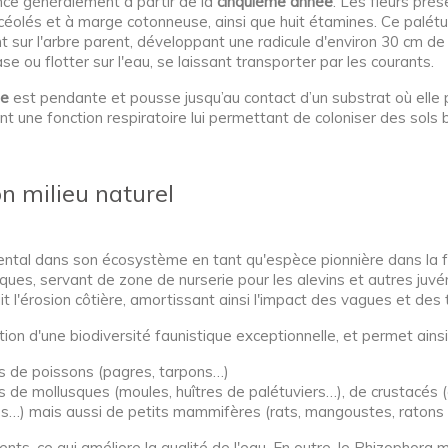
ce généralement à partir de la
cinquième année
. Les fleurs pré
ncéolés et à marge cotonneuse, ainsi que huit étamines. Ce palétuv
 sur l'arbre parent, développant une radicule d'environ 30 cm de l
e ou flotter sur l'eau, se laissant transporter par les courants.
se
est pendante et pousse jusqu’au contact d’un substrat où elle p
ont une fonction respiratoire lui permettant de coloniser des so
n milieu naturel
ntal dans son écosystème en tant qu'espèce pionnière dans la f
es, servant de zone de nurserie pour les alevins et autres juvéni
it l'érosion côtière, amortissant ainsi l'impact des vagues et de
vation d'une biodiversité faunistique exceptionnelle, et permet ain
s de poissons (pagres, tarpons…)
s de mollusques (moules, huîtres de palétuviers…), de crustacés 
nes…) mais aussi de petits mammifères (rats, mangoustes, ratons 
nts, ce qui améliore la qualité de l'eau. En outre, le Rhizophora 