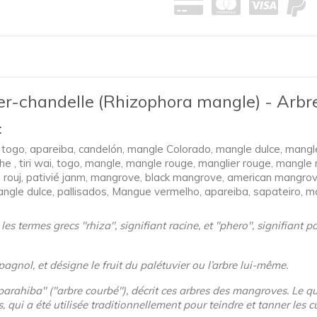
er-chandelle (Rhizophora mangle) - Arbr
:
 togo, apareiba, candelón, mangle Colorado, mangle dulce, mangle
 , tiri wai, togo, mangle, mangle rouge, manglier rouge, mangle no
 rouj, pativié janm, mangrove, black mangrove, american mangrov
angle dulce, pallisados, Mangue vermelho, apareiba, sapateiro, 
les termes grecs "rhiza", signifiant racine, et "phero", signifiant
pagnol, et désigne le fruit du palétuvier ou l’arbre lui-même.
aparahiba" ("arbre courbé"), décrit ces arbres des mangroves. Le qua
, qui a été utilisée traditionnellement pour teindre et tanner les cu