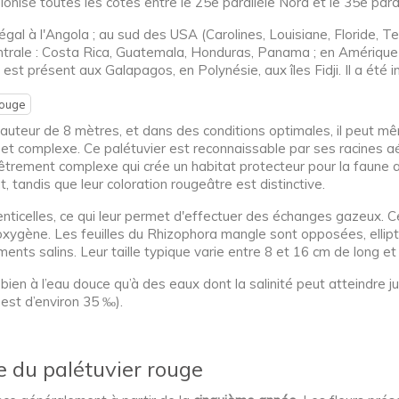
olonisé toutes les côtes entre le 25e parallèle Nord et le 35e para
égal à l'Angola ; au sud des USA (Carolines, Louisiane, Floride, 
entrale : Costa Rica, Guatemala, Honduras, Panama ; en Amérique
l est présent aux Galapagos, en Polynésie, aux îles Fidji. Il a été 
rouge
uteur de 8 mètres, et dans des conditions optimales, il peut mê
 et complexe. Ce palétuvier est reconnaissable par ses racines
trement complexe qui crée un habitat protecteur pour la faune 
, tandis que leur coloration rougeâtre est distinctive.
ticelles, ce qui leur permet d'effectuer des échanges gazeux. Ce
oxygène. Les feuilles du Rhizophora mangle sont opposées, ellipt
nts salins. Leur taille typique varie entre 8 et 16 cm de long et
ien à l’eau douce qu’à des eaux dont la salinité peut atteindre ju
 est d’environ 35 ‰).
e du palétuvier rouge