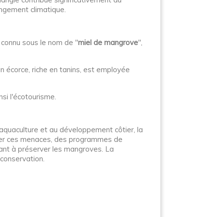
angement climatique.
el connu sous le nom de "
miel de mangrove
",
on écorce, riche en tanins, est employée
nsi l'écotourisme.
aquaculture et au développement côtier, la
ntrer ces menaces, des programmes de
sant à préserver les mangroves. La
 conservation.