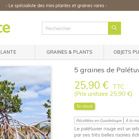
-
Le spécialiste des mini plantes
et graines rares
-

PLANTE
GRAINES & PLANTS
OBJETS P
5 graines de Palétu
25,90 €
TTC
(Prix unitaire 25,90 €)
En stock
Récoltées en Guadeloupe
À la ma
Le palétuvier rouge est un ar
par ses très belles racines éc