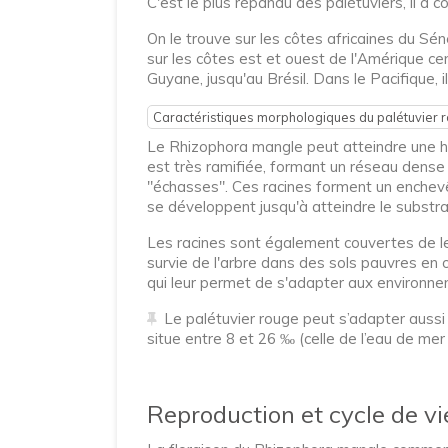
C'est le plus répandu des palétuviers, il a c
On le trouve sur les côtes africaines du Sén
sur les côtes est et ouest de l'Amérique c
Guyane, jusqu'au Brésil. Dans le Pacifique, i
Caractéristiques morphologiques du palétuvier 
Le Rhizophora mangle peut atteindre une ha
est très ramifiée, formant un réseau dense
"échasses". Ces racines forment un enchevê
se développent jusqu'à atteindre le substrat
Les racines sont également couvertes de len
survie de l'arbre dans des sols pauvres en 
qui leur permet de s'adapter aux environneme
Le palétuvier rouge peut s’adapter aussi b
situe entre 8 et 26 ‰ (celle de l’eau de mer
Reproduction et cycle de vi