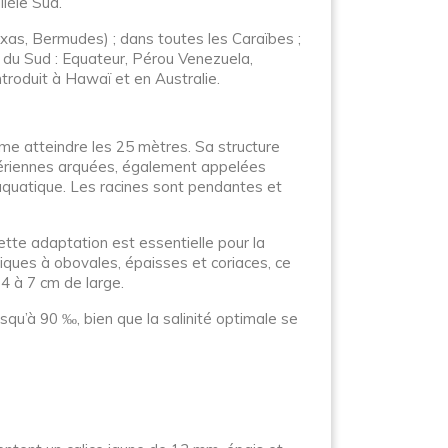
llèle Sud.
Texas, Bermudes) ; dans toutes les Caraïbes ;
 du Sud : Equateur, Pérou Venezuela,
introduit à Hawaï et en Australie.
me atteindre les 25 mètres. Sa structure
 aériennes arquées, également appelées
aquatique. Les racines sont pendantes et
tte adaptation est essentielle pour la
iques à obovales, épaisses et coriaces, ce
 4 à 7 cm de large.
squ’à 90 ‰, bien que la salinité optimale se