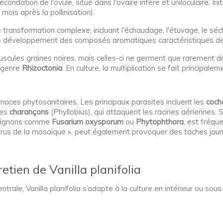
écondation de l'ovule, situé dans l'ovaire infère et uniloculaire. I
mois après la pollinisation).
transformation complexe, incluant l'échaudage, l'étuvage, le sécha
 développement des composés aromatiques caractéristiques de la
uscules graines noires, mais celles-ci ne germent que rarement d
 genre
Rhizoctonia
. En culture, la multiplication se fait principal
menaces phytosanitaires. Les principaux parasites incluent les
coche
les
charançons
(Phyllobius), qui attaquent les racines aériennes. S
mpignons comme
Fusarium oxysporum
ou
Phytophthora
, est fréqu
irus de la mosaïque », peut également provoquer des taches jaunes 
retien de Vanilla planifolia
rale, Vanilla planifolia s’adapte à la culture en intérieur ou sous