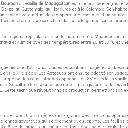
e Bourbon
ou
vanille de Madagascar
, est une orchidée originaire 
 Belize, au Guatemala, au Honduras et à la Colombie. Son habitat
 une forte hygrométrie, des températures chaudes et une ombre pa
-bois des forêts tropicales humides, où elle grimpe sur les arbres
ns les régions tropicales du monde, notamment à Madagascar, à La
 chaud et humide avec des températures entre 20 et 30 °C et une
ue histoire d'utilisation par les populations indigènes du Mexiqu
, dès le XIIe siècle. Les Aztèques ont ensuite adopté son usag
n Europe par les conquistadors espagnols au XVIe siècle, la vanil
esse. Sa culture hors d’Amérique resta limitée jusqu’à la découver
41. Cette technique révolutionna sa production, permettant son e
ant atteindre 10 à 15 mètres de long dans des conditions optimale
aériennes adventives qui s’accrochent aux supports. Les feuilles, 
 à 8 cm de large. Leur texture est lisse, épaisse et succulente, d’