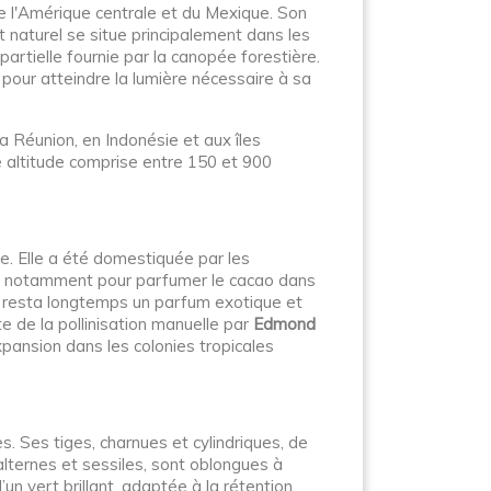
de l'Amérique centrale et du Mexique. Son
 naturel se situe principalement dans les
rtielle fournie par la canopée forestière.
 pour atteindre la lumière nécessaire à sa
 Réunion, en Indonésie et aux îles
 altitude comprise entre 150 et 900
e. Elle a été domestiquée par les
e, notamment pour parfumer le cacao dans
le resta longtemps un parfum exotique et
te de la pollinisation manuelle par
Edmond
xpansion dans les colonies tropicales
s. Ses tiges, charnues et cylindriques, de
alternes et sessiles, sont oblongues à
un vert brillant, adaptée à la rétention