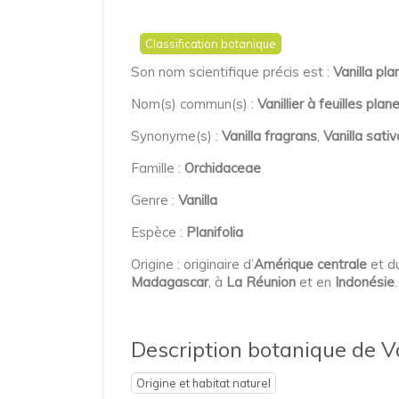
Classification botanique
Son nom scientifique précis est :
Vanilla pla
Nom(s) commun(s) :
Vanillier à feuilles plan
Synonyme(s) :
Vanilla fragrans
,
Vanilla sativ
Famille :
Orchidaceae
Genre :
Vanilla
Espèce :
Planifolia
Origine : originaire d’
Amérique centrale
et d
Madagascar
, à
La Réunion
et en
Indonésie
.
Description botanique de Va
Origine et habitat naturel