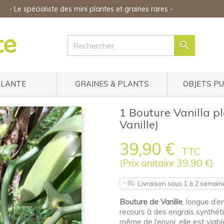
-
Le spécialiste des mini plantes
et graines rares
-

PLANTE
GRAINES & PLANTS
OBJETS P
1 Bouture Vanilla p
Vanille)
39,90 €
TTC
(Prix unitaire 39,90 €)
Livraison sous 1 à 2 semain
Bouture de Vanille
, longue d’e
recours à des engrais synthéti
même de l’envoi, elle est viabl