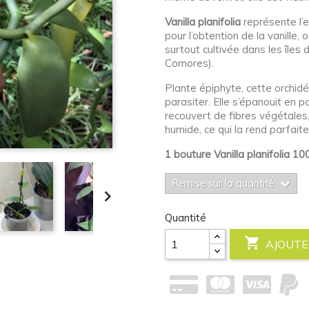
Vanilla planifolia
représente l’
pour l’obtention de la vanille, 
surtout cultivée dans les îles
Comores).
Plante épiphyte, cette orchid
parasiter. Elle s’épanouit en po
recouvert de fibres végétale
humide, ce qui la rend parfait
1 bouture Vanilla planifolia 1
Remise sur la quantité

Quantité

AJOUTE