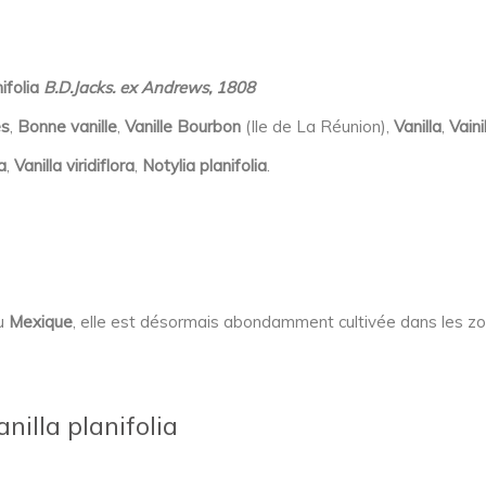
nifolia
B.D.Jacks. ex Andrews, 1808
es
,
Bonne vanille
,
Vanille Bourbon
(Ile de La Réunion),
Vanilla
,
Vaini
a
,
Vanilla viridiflora
,
Notylia planifolia
.
u
Mexique
, elle est désormais abondamment cultivée dans les zon
nilla planifolia