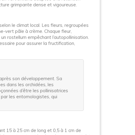
ucture grimpante dense et vigoureuse.
elon le climat local. Les fleurs, regroupées
ne-vert pâle à crème. Chaque fleur,
un rostellum empêchant l’autopollinisation.
ssaire pour assurer la fructification,
ns après son développement. Sa
sées dans les orchidées, les
onnées d’être les pollinisatrices
par les entomologistes, qui
rant 15 à 25 cm de long et 0,5 à 1 cm de