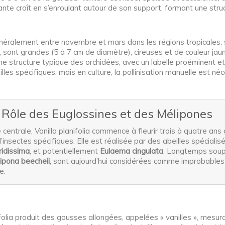
nte croît en s’enroulant autour de son support, formant une str
généralement entre novembre et mars dans les régions tropicales, s
s, sont grandes (5 à 7 cm de diamètre), cireuses et de couleur jau
 structure typique des orchidées, avec un labelle proéminent et 
les spécifiques, mais en culture, la pollinisation manuelle est néce
 ? Rôle des Euglossines et des Mélipones
centrale, Vanilla planifolia commence à fleurir trois à quatre a
 d’insectes spécifiques. Elle est réalisée par des abeilles spéciali
ridissima
, et potentiellement
Eulaema cingulata
. Longtemps soupç
ipona beecheii
, sont aujourd’hui considérées comme improbables 
e.
nifolia produit des gousses allongées, appelées « vanilles », mesu