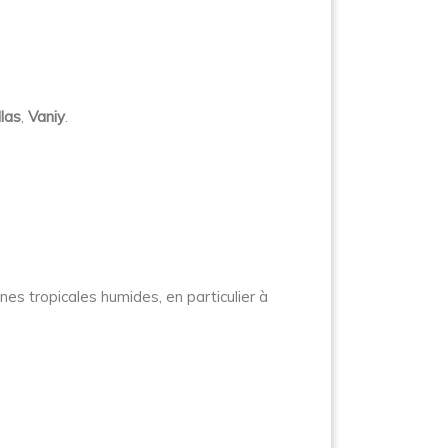
llas
,
Vaniy
.
es tropicales humides, en particulier à