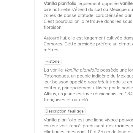
Vanilla planifolia
, également appelée
vanill
aire naturelle s'étend du sud du Mexique au
zones de basse altitude, caractérisées par
C'est pourquoi on la retrouve dans les sous
floraison.
Aujourd'hui, elle est largement cultivée da
Comores. Cette orchidée préfère un climat
mètres.
Histoire
La vanille
Vanilla planifolia
possède une long
Totonaques, un peuple indigène du Mexique
leur boisson appelée
xocolatl
. Introduite e
coûteux, principalement utilisée par la nobl
Albius
, un jeune esclave réunionnais, en 18
françaises et au-delà.
Description, feuillage
Vanilla planifolia est une liane vivace pouv
couleur vert foncé, produisent des racines 
elliptiques, mesurant 10 à 25 cm de long et 3