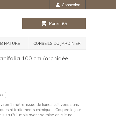
person
Connexion
shopping_cart
Panier
(0)
UB NATURE
CONSEILS DU JARDINIER
lanifolia 100 cm (orchidée
es
nviron 1 mètre, issue de lianes cultivées sans
ques ni traitements chimiques. Coupée le jour
e jusqu’à 1 mois avant sa mise en culture.