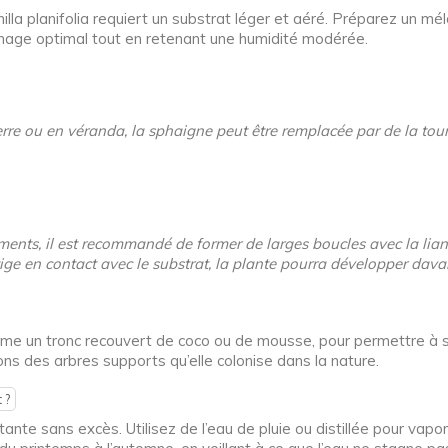
lla planifolia requiert un substrat léger et aéré. Préparez un m
ainage optimal tout en retenant une humidité modérée.
 serre ou en véranda, la sphaigne peut être remplacée par de la tou
ments, il est recommandé de former de larges boucles avec la lian
ige en contact avec le substrat, la plante pourra développer dava
comme un tronc recouvert de coco ou de mousse, pour permettre à 
ons des arbres supports qu’elle colonise dans la nature.
 ?
nte sans excès. Utilisez de l’eau de pluie ou distillée pour vapori