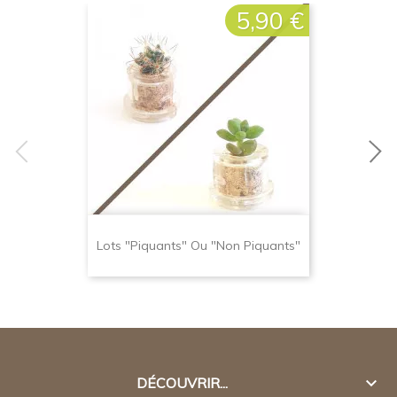
5,90 €
Prix
Lots "piquants" Ou "non Piquants"

DÉCOUVRIR...