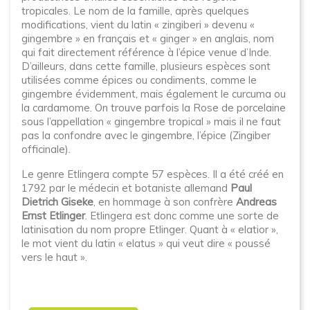
tropicales. Le nom de la famille, après quelques
modifications, vient du latin « zingiberi » devenu «
gingembre » en français et « ginger » en anglais, nom
qui fait directement référence à l’épice venue d’Inde.
D’ailleurs, dans cette famille, plusieurs espèces sont
utilisées comme épices ou condiments, comme le
gingembre évidemment, mais également le curcuma ou
la cardamome. On trouve parfois la Rose de porcelaine
sous l’appellation « gingembre tropical » mais il ne faut
pas la confondre avec le gingembre, l’épice (Zingiber
officinale).
Le genre Etlingera compte 57 espèces. Il a été créé en
1792 par le médecin et botaniste allemand
Paul
Dietrich Giseke
, en hommage à son confrère
Andreas
Ernst Etlinger
. Etlingera est donc comme une sorte de
latinisation du nom propre Etlinger. Quant à « elatior »,
le mot vient du latin « elatus » qui veut dire « poussé
vers le haut ».