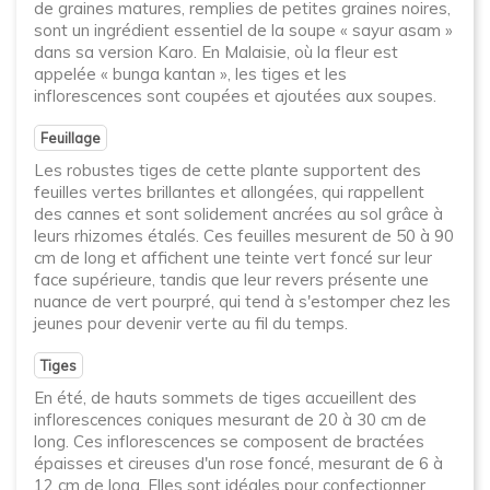
de graines matures, remplies de petites graines noires,
sont un ingrédient essentiel de la soupe « sayur asam »
dans sa version Karo. En Malaisie, où la fleur est
appelée « bunga kantan », les tiges et les
inflorescences sont coupées et ajoutées aux soupes.
Feuillage
Les robustes tiges de cette plante supportent des
feuilles vertes brillantes et allongées, qui rappellent
des cannes et sont solidement ancrées au sol grâce à
leurs rhizomes étalés. Ces feuilles mesurent de 50 à 90
cm de long et affichent une teinte vert foncé sur leur
face supérieure, tandis que leur revers présente une
nuance de vert pourpré, qui tend à s'estomper chez les
jeunes pour devenir verte au fil du temps.
Tiges
En été, de hauts sommets de tiges accueillent des
inflorescences coniques mesurant de 20 à 30 cm de
long. Ces inflorescences se composent de bractées
épaisses et cireuses d'un rose foncé, mesurant de 6 à
12 cm de long. Elles sont idéales pour confectionner