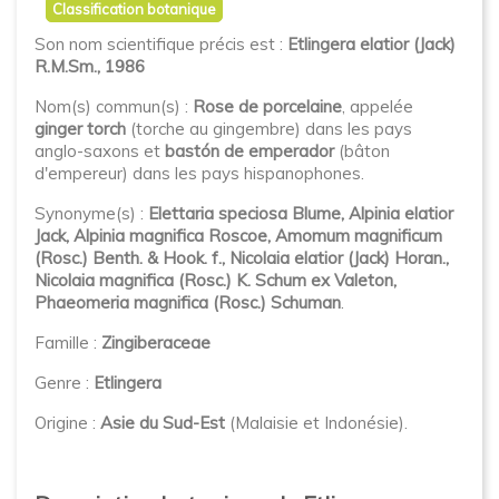
Classification botanique
Son nom scientifique précis est :
Etlingera elatior (Jack)
R.M.Sm., 1986
Nom(s) commun(s) :
Rose de porcelaine
, appelée
ginger torch
(torche au gingembre) dans les pays
anglo-saxons et
bastón de emperador
(bâton
d'empereur) dans les pays hispanophones.
Synonyme(s) :
Elettaria speciosa Blume, Alpinia elatior
Jack, Alpinia magnifica Roscoe, Amomum magnificum
(Rosc.) Benth. & Hook. f., Nicolaia elatior (Jack) Horan.,
Nicolaia magnifica (Rosc.) K. Schum ex Valeton,
Phaeomeria magnifica (Rosc.) Schuman
.
Famille :
Zingiberaceae
Genre :
Etlingera
Origine :
Asie du Sud-Est
(Malaisie et Indonésie).