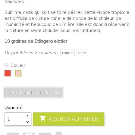
fleuristes.
Sublime, mais qui sait se faire désirer, cette vivace tropicale
est difficile de culture car elle demande de la chaleur, de
l’humidité et beaucoup de lumière. Elle est donc à réserver à
la culture en serre chaude (sous nos latitudes).
10 graines
de Etlingera elatior
Disponible en 2 couleurs :
rouge
rose
Couleur
Rouge
Rose
Remise sur la quantité
Quantité

AJOUTER AU PANIER