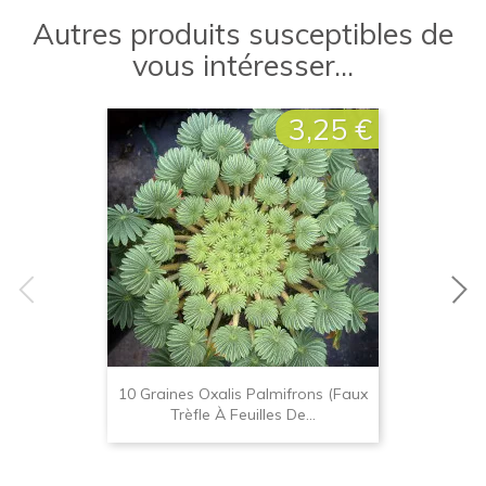
Autres produits susceptibles de
vous intéresser...
3,25 €
Prix
10 Graines Oxalis Palmifrons (faux
Trèfle À Feuilles De...