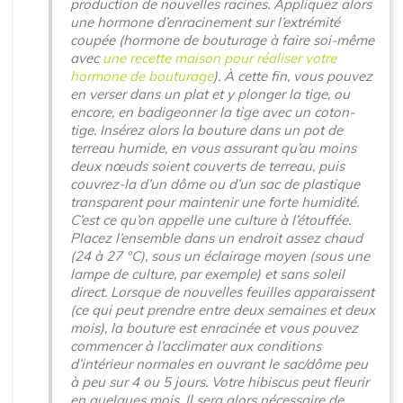
production de nouvelles racines. Appliquez alors
une hormone d’enracinement sur l’extrémité
coupée (hormone de bouturage à faire soi-même
avec
une recette maison pour réaliser votre
hormone de bouturage
). À cette fin, vous pouvez
en verser dans un plat et y plonger la tige, ou
encore, en badigeonner la tige avec un coton-
tige. Insérez alors la bouture dans un pot de
terreau humide, en vous assurant qu’au moins
deux nœuds soient couverts de terreau, puis
couvrez-la d’un dôme ou d’un sac de plastique
transparent pour maintenir une forte humidité.
C’est ce qu’on appelle une culture à l’étouffée.
Placez l’ensemble dans un endroit assez chaud
(24 à 27 °C), sous un éclairage moyen (sous une
lampe de culture, par exemple) et sans soleil
direct. Lorsque de nouvelles feuilles apparaissent
(ce qui peut prendre entre deux semaines et deux
mois), la bouture est enracinée et vous pouvez
commencer à l’acclimater aux conditions
d’intérieur normales en ouvrant le sac/dôme peu
à peu sur 4 ou 5 jours. Votre hibiscus peut fleurir
en quelques mois. Il sera alors nécessaire de