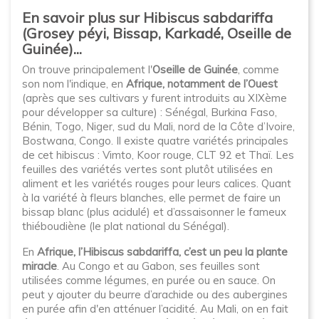
En savoir plus sur Hibiscus sabdariffa
(Grosey péyi, Bissap, Karkadé, Oseille de
Guinée)...
On trouve principalement l'
Oseille de Guinée
, comme
son nom l'indique, en
Afrique, notamment de l’Ouest
(après que ses cultivars y furent introduits au XIXème
pour développer sa culture) : Sénégal, Burkina Faso,
Bénin, Togo, Niger, sud du Mali, nord de la Côte d’Ivoire,
Bostwana, Congo. Il existe quatre variétés principales
de cet hibiscus : Vimto, Koor rouge, CLT 92 et Thaï. Les
feuilles des variétés vertes sont plutôt utilisées en
aliment et les variétés rouges pour leurs calices. Quant
à la variété à fleurs blanches, elle permet de faire un
bissap blanc (plus acidulé) et d’assaisonner le fameux
thiéboudiène (le plat national du Sénégal).
En
Afrique, l’Hibiscus sabdariffa, c’est un peu la plante
miracle
. Au Congo et au Gabon, ses feuilles sont
utilisées comme légumes, en purée ou en sauce. On
peut y ajouter du beurre d’arachide ou des aubergines
en purée afin d'en atténuer l’acidité. Au Mali, on en fait