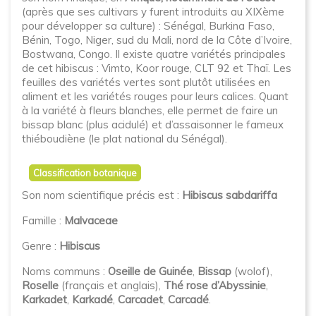
(après que ses cultivars y furent introduits au XIXème
pour développer sa culture) : Sénégal, Burkina Faso,
Bénin, Togo, Niger, sud du Mali, nord de la Côte d’Ivoire,
Bostwana, Congo. Il existe quatre variétés principales
de cet hibiscus : Vimto, Koor rouge, CLT 92 et Thaï. Les
feuilles des variétés vertes sont plutôt utilisées en
aliment et les variétés rouges pour leurs calices. Quant
à la variété à fleurs blanches, elle permet de faire un
bissap blanc (plus acidulé) et d’assaisonner le fameux
thiéboudiène (le plat national du Sénégal).
Classification botanique
Son nom scientifique précis est :
Hibiscus sabdariffa
Famille :
Malvaceae
Genre :
Hibiscus
Noms communs :
Oseille de Guinée
,
Bissap
(wolof),
Roselle
(français et anglais),
Thé rose d’Abyssinie
,
Karkadet
,
Karkadé
,
Carcadet
,
Carcadé
.