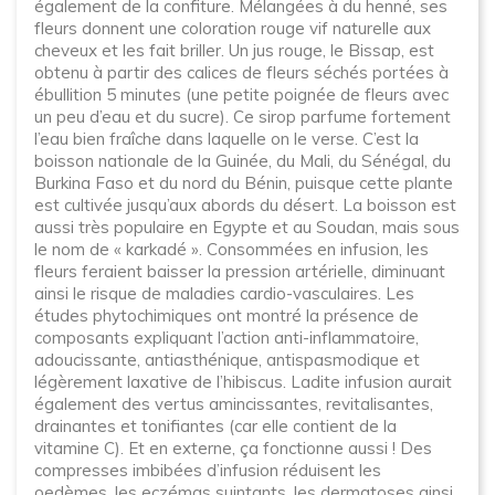
également de la confiture. Mélangées à du henné, ses
fleurs donnent une coloration rouge vif naturelle aux
cheveux et les fait briller. Un jus rouge, le Bissap, est
obtenu à partir des calices de fleurs séchés portées à
ébullition 5 minutes (une petite poignée de fleurs avec
un peu d’eau et du sucre). Ce sirop parfume fortement
l’eau bien fraîche dans laquelle on le verse. C’est la
boisson nationale de la Guinée, du Mali, du Sénégal, du
Burkina Faso et du nord du Bénin, puisque cette plante
est cultivée jusqu’aux abords du désert. La boisson est
aussi très populaire en Egypte et au Soudan, mais sous
le nom de « karkadé ». Consommées en infusion, les
fleurs feraient baisser la pression artérielle, diminuant
ainsi le risque de maladies cardio-vasculaires. Les
études phytochimiques ont montré la présence de
composants expliquant l’action anti-inflammatoire,
adoucissante, antiasthénique, antispasmodique et
légèrement laxative de l’hibiscus. Ladite infusion aurait
également des vertus amincissantes, revitalisantes,
drainantes et tonifiantes (car elle contient de la
vitamine C). Et en externe, ça fonctionne aussi ! Des
compresses imbibées d’infusion réduisent les
oedèmes, les eczémas suintants, les dermatoses ainsi