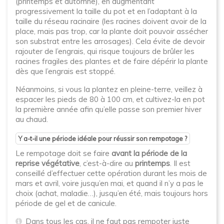
(printemps et automne), en augmentant
progressivement la taille du pot et en l’adaptant à la
taille du réseau racinaire (les racines doivent avoir de la
place, mais pas trop, car la plante doit pouvoir assécher
son substrat entre les arrosages). Cela évite de devoir
rajouter de l’engrais, qui risque toujours de brûler les
racines fragiles des plantes et de faire dépérir la plante
dès que l’engrais est stoppé.
Néanmoins, si vous la plantez en pleine-terre, veillez à
espacer les pieds de 80 à 100 cm, et cultivez-la en pot
la première année afin qu’elle passe son premier hiver
au chaud.
Y a-t-il une période idéale pour réussir son rempotage ?
Le rempotage doit se faire
avant la période de la
reprise végétative
, c’est-à-dire au
printemps
. Il est
conseillé d’effectuer cette opération durant les mois de
mars et avril, voire jusqu’en mai, et quand il n’y a pas le
choix (achat, maladie…), jusqu’en été, mais toujours hors
période de gel et de canicule.
Dans tous les cas, il ne faut pas rempoter juste