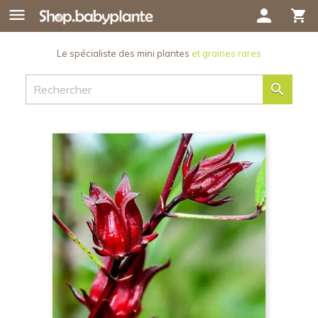

person
shopping_cart
Le spécialiste des mini plantes
et graines rares
