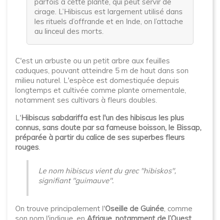
parfois à cette plante, qui peut servir de
cirage. L’Hibiscus est largement utilisé dans
les rituels d’offrande et en Inde, on l’attache
au linceul des morts.
C'est un arbuste ou un petit arbre aux feuilles
caduques, pouvant atteindre 5 m de haut dans son
milieu naturel. L'espèce est domestiquée depuis
longtemps et cultivée comme plante ornementale,
notamment ses cultivars à fleurs doubles.
L'
Hibiscus sabdariffa est l'un des hibiscus les plus
connus, sans doute par sa fameuse boisson, le Bissap,
préparée à partir du calice de ses superbes fleurs
rouges
.
Le nom hibiscus vient du grec "hibiskos",
signifiant "guimauve".
On trouve principalement l'
Oseille de Guinée
, comme
son nom l'indique, en
Afrique, notamment de l’Ouest