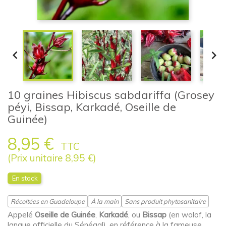


10 graines Hibiscus sabdariffa (Grosey
péyi, Bissap, Karkadé, Oseille de
Guinée)
8,95 €
TTC
(Prix unitaire 8,95 €)
En stock
Récoltées en Guadeloupe
À la main
Sans produit phytosanitaire
Appelé
Oseille de Guinée
,
Karkadé
, ou
Bissap
(en wolof, la
langue officielle du Sénégal), en référence à la fameuse