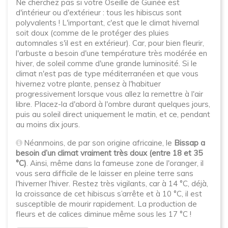
Ne cherchez pas si votre Oseille de Guinée est
d'intérieur ou d'extérieur : tous les hibiscus sont
polyvalents ! L'important, c'est que le climat hivernal
soit doux (comme de le protéger des pluies
automnales s'il est en extérieur). Car, pour bien fleurir,
l'arbuste a besoin d'une température très modérée en
hiver, de soleil comme d'une grande luminosité. Si le
climat n'est pas de type méditerranéen et que vous
hivernez votre plante, pensez à l'habituer
progressivement lorsque vous allez la remettre à l'air
libre. Placez-la d'abord à l'ombre durant quelques jours,
puis au soleil direct uniquement le matin, et ce, pendant
au moins dix jours.
Néanmoins, de par son origine africaine, le
Bissap a
besoin d’un climat vraiment très doux (entre 18 et 35
°C)
. Ainsi, même dans la fameuse zone de l'oranger, il
vous sera difficile de le laisser en pleine terre sans
l'hiverner l'hiver. Restez très vigilants, car à 14 °C, déjà,
la croissance de cet hibiscus s’arrête et à 10 °C, il est
susceptible de mourir rapidement. La production de
fleurs et de calices diminue même sous les 17 °C !