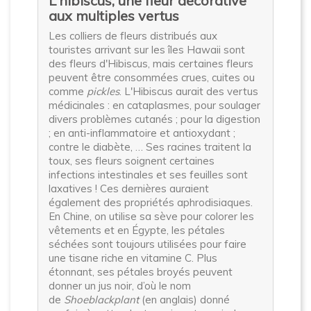
L'hibiscus, une fleur décorative
aux multiples vertus
Les colliers de fleurs distribués aux
touristes arrivant sur les îles Hawaii sont
des fleurs d'Hibiscus, mais certaines fleurs
peuvent être consommées crues, cuites ou
comme
pickles
. L'Hibiscus aurait des vertus
médicinales : en cataplasmes, pour soulager
divers problèmes cutanés ; pour la digestion
; en anti-inflammatoire et antioxydant ;
contre le diabète, … Ses racines traitent la
toux, ses fleurs soignent certaines
infections intestinales et ses feuilles sont
laxatives ! Ces dernières auraient
également des propriétés aphrodisiaques.
En Chine, on utilise sa sève pour colorer les
vêtements et en Égypte, les pétales
séchées sont toujours utilisées pour faire
une tisane riche en vitamine C. Plus
étonnant, ses pétales broyés peuvent
donner un jus noir, d’où le nom
de
Shoeblackplant
(en anglais) donné