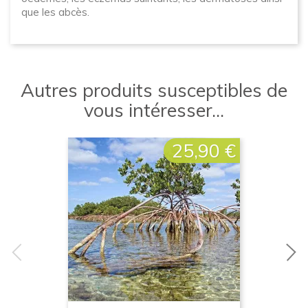
que les abcès.
Autres produits susceptibles de
vous intéresser...
25,90 €
Prix