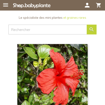

person
shopping_cart
Le spécialiste des mini plantes
et graines rares
