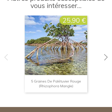
vous intéresser...
25,90 €
Prix
5 Graines De Palétuvier Rouge
(Rhizophora Mangle)