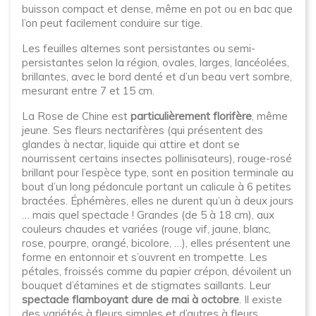
buisson compact et dense, même en pot ou en bac que
l’on peut facilement conduire sur tige.
Les feuilles alternes sont persistantes ou semi-
persistantes selon la région, ovales, larges, lancéolées,
brillantes, avec le bord denté et d’un beau vert sombre,
mesurant entre 7 et 15 cm.
La Rose de Chine est
particulièrement florifère
, même
jeune. Ses fleurs nectarifères (qui présentent des
glandes à nectar, liquide qui attire et dont se
nourrissent certains insectes pollinisateurs), rouge-rosé
brillant pour l’espèce type, sont en position terminale au
bout d’un long pédoncule portant un calicule à 6 petites
bractées. Éphémères, elles ne durent qu’un à deux jours
… mais quel spectacle ! Grandes (de 5 à 18 cm), aux
couleurs chaudes et variées (rouge vif, jaune, blanc,
rose, pourpre, orangé, bicolore, …), elles présentent une
forme en entonnoir et s’ouvrent en trompette. Les
pétales, froissés comme du papier crépon, dévoilent un
bouquet d’étamines et de stigmates saillants. Leur
spectacle flamboyant dure de mai à octobre
. Il existe
des variétés à fleurs simples et d’autres à fleurs