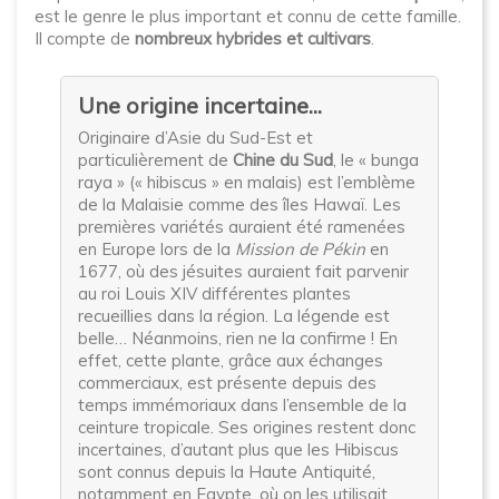
est le genre le plus important et connu de cette famille.
Il compte de
nombreux hybrides et cultivars
.
Une origine incertaine...
Originaire d’Asie du Sud-Est et
particulièrement de
Chine du Sud
, le « bunga
raya » (« hibiscus » en malais) est l’emblème
de la Malaisie comme des îles Hawaï. Les
premières variétés auraient été ramenées
en Europe lors de la
Mission de Pékin
en
1677, où des jésuites auraient fait parvenir
au roi Louis XIV différentes plantes
recueillies dans la région. La légende est
belle… Néanmoins, rien ne la confirme ! En
effet, cette plante, grâce aux échanges
commerciaux, est présente depuis des
temps immémoriaux dans l’ensemble de la
ceinture tropicale. Ses origines restent donc
incertaines, d’autant plus que les Hibiscus
sont connus depuis la Haute Antiquité,
notamment en Egypte, où on les utilisait