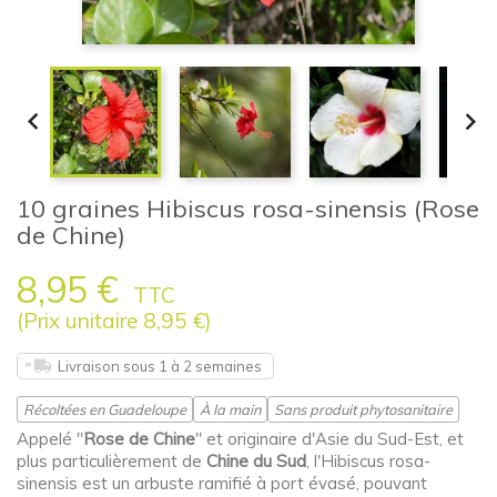


10 graines Hibiscus rosa-sinensis (Rose
de Chine)
8,95 €
TTC
(Prix unitaire 8,95 €)
Livraison sous 1 à 2 semaines
Récoltées en Guadeloupe
À la main
Sans produit phytosanitaire
Appelé "
Rose de Chine
" et originaire d'Asie du Sud-Est, et
plus particulièrement de
Chine du Sud
, l'Hibiscus rosa-
sinensis est un arbuste ramifié à port évasé, pouvant