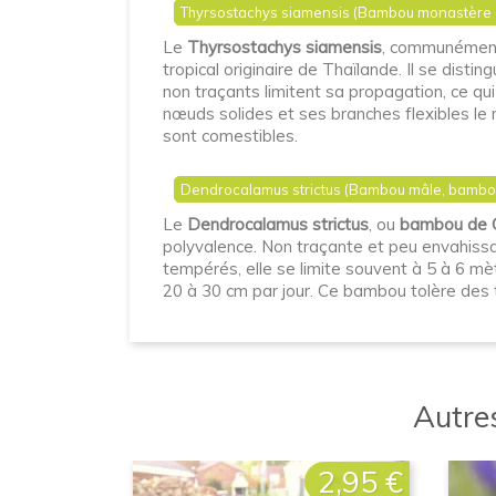
Thyrsostachys siamensis (Bambou monastère o
Le
Thyrsostachys siamensis
, communémen
tropical originaire de Thaïlande. Il se dis
non traçants limitent sa propagation, ce qui
nœuds solides et ses branches flexibles le
sont comestibles.
Dendrocalamus strictus (Bambou mâle, bambou
Le
Dendrocalamus strictus
, ou
bambou de C
polyvalence. Non traçante et peu envahissa
tempérés, elle se limite souvent à 5 à 6 m
20 à 30 cm par jour. Ce bambou tolère des 
Autres
2,95 €
Prix