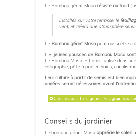
Le Bambou géant Moso
résiste au froid
(ju
Installés sur votre terrasse, le
feuilla
vent, et créera une atmosphère serein
Le
Bambou géant Moso
peut aussi être cult
Les
jeunes pousses de Bambou Moso sont
Le Bambou Moso est aussi utilisé dans une i
calligraphie, pâte à papier, haies, canalisati
Leur culture à partir de semis est bien moi
années seront nécessaires avant l'obtentio
Conseils pour faire germer vos graines de
Conseils du jardinier
Le bambou géant Moso
apprécie le soleil
, 