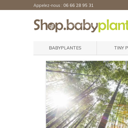
Appelez-nous :
06 66 28 95 31
BABYPLANTES
TINY 