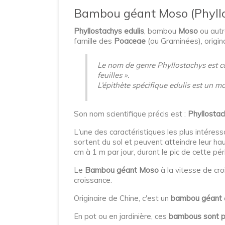
Bambou géant Moso (Phyllo
Phyllostachys edulis
, bambou
Moso
ou aut
famille des
Poaceae
(ou Graminées), origina
Le nom de genre Phyllostachys est com
feuilles ».
L’épithète spécifique edulis est un 
Son nom scientifique précis est :
Phyllostac
L'une des caractéristiques les plus intére
sortent du sol et peuvent atteindre leur ha
cm à 1 m par jour, durant le pic de cette pé
Le
Bambou géant Moso
à la vitesse de cro
croissance.
Originaire de Chine, c'est un
bambou géant
En pot ou en jardinière, ces
bambous sont p