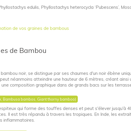
yllostachys edulis, Phyllostachys heterocycla ‘Pubescens’, M
ination de vos graines de bambous
ues de Bambou
bou noir, se distingue par ses chaumes d'un noir ébène uniques
ut néanmoins atteindre une hauteur de 6 mètres, créant ainsi u
ou une composition graphique dans de grands bacs sur les terrass
, Bambusa bambos, Giant thorny bamboo)
teux qui forme des touffes denses et peut s'élever jusqu'à 40 
s. Il est très répandu à travers les tropiques. En Inde, les extra
s inflammatoires.