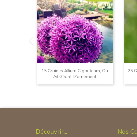
15 Graines Allium Giganteum, Ou
25 G
Ail Géant D'ornement
Découvrir...
Nos Ca