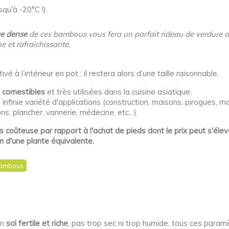
squ'à -20°C !).
ge dense
de ces bambous vous fera un parfait rideau de verdure aér
e et rafraichissante.
ivé à l’intérieur en pot : il restera alors d’une taille raisonnable.
 comestibles
et très utilisées dans la cuisine asiatique.
nfinie variété d'applications (construction, maisons, pirogues, m
ons, plancher, vannerie, médecine, etc.. ).
ns coûteuse par rapport à l'achat de pieds dont le prix peut s'éle
n d'une plante équivalente.
 bambous
un
sol fertile et riche
, pas trop sec ni trop humide, tous ces para