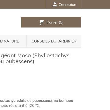
person
Connexion
shopping_cart
Panier
(0)
UB NATURE
CONSEILS DU JARDINIER
géant Moso (Phyllostachys
 ou pubescens)
lostachys edulis
ou
pubescens
), ou
bambou
bou résistant à -20 °C.