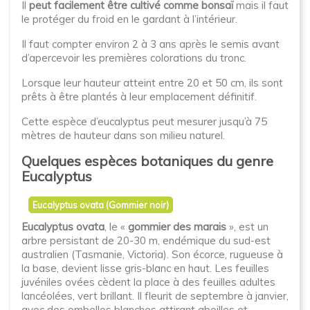
Il
peut facilement être cultivé comme bonsaï
mais il faut
le protéger du froid en le gardant à l’intérieur.
Il faut compter environ 2 à 3 ans après le semis avant
d’apercevoir les premières colorations du tronc.
Lorsque leur hauteur atteint entre 20 et 50 cm, ils sont
prêts à être plantés à leur emplacement définitif.
Cette espèce d’eucalyptus peut mesurer jusqu’à 75
mètres de hauteur dans son milieu naturel.
Quelques espèces botaniques du genre
Eucalyptus
Eucalyptus ovata (Gommier noir)
Eucalyptus ovata
, le «
gommier des marais
», est un
arbre persistant de 20-30 m, endémique du sud-est
australien (Tasmanie, Victoria). Son écorce, rugueuse à
la base, devient lisse gris-blanc en haut. Les feuilles
juvéniles ovées cèdent la place à des feuilles adultes
lancéolées, vert brillant. Il fleurit de septembre à janvier,
avec des ombelles blanches attirant abeilles et