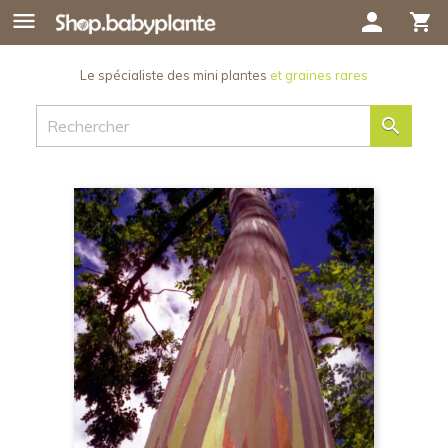

person
shopping_cart
Le spécialiste des mini plantes
et graines rares
