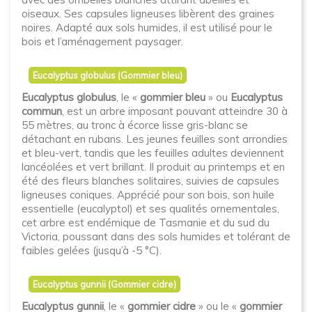
oiseaux. Ses capsules ligneuses libèrent des graines
noires. Adapté aux sols humides, il est utilisé pour le
bois et l’aménagement paysager.
Eucalyptus globulus (Gommier bleu)
Eucalyptus globulus
, le «
gommier bleu
» ou
Eucalyptus
commun
, est un arbre imposant pouvant atteindre 30 à
55 mètres, au tronc à écorce lisse gris-blanc se
détachant en rubans. Les jeunes feuilles sont arrondies
et bleu-vert, tandis que les feuilles adultes deviennent
lancéolées et vert brillant. Il produit au printemps et en
été des fleurs blanches solitaires, suivies de capsules
ligneuses coniques. Apprécié pour son bois, son huile
essentielle (eucalyptol) et ses qualités ornementales,
cet arbre est endémique de Tasmanie et du sud du
Victoria, poussant dans des sols humides et tolérant de
faibles gelées (jusqu’à -5 °C).
Eucalyptus gunnii (Gommier cidre)
Eucalyptus gunnii
, le «
gommier cidre
» ou le «
gommier