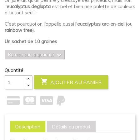
On jurerait qu'un peintre y a essuyé ses pinceaux, mais non,
l'
eucalyptus deglupta
est bel et bien une palette de couleurs
à lui tout seul !
C'est pourquoi on l'appelle aussi l'
eucalyptus arc-en-ciel
(ou
rainbow tree
).
Un sachet de 10 graines
Remise sur la quantité
Quantité

AJOUTER AU PANIER
Description
Détails du produit