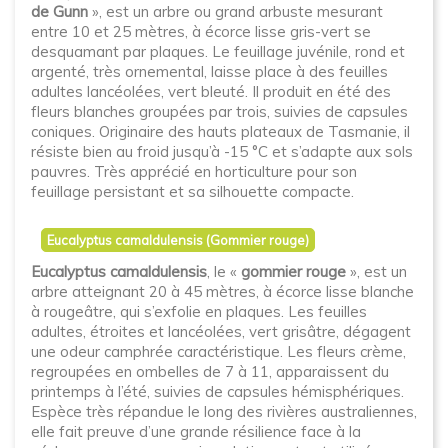
de Gunn
», est un arbre ou grand arbuste mesurant
entre 10 et 25 mètres, à écorce lisse gris-vert se
desquamant par plaques. Le feuillage juvénile, rond et
argenté, très ornemental, laisse place à des feuilles
adultes lancéolées, vert bleuté. Il produit en été des
fleurs blanches groupées par trois, suivies de capsules
coniques. Originaire des hauts plateaux de Tasmanie, il
résiste bien au froid jusqu’à -15 °C et s’adapte aux sols
pauvres. Très apprécié en horticulture pour son
feuillage persistant et sa silhouette compacte.
Eucalyptus camaldulensis (Gommier rouge)
Eucalyptus camaldulensis
, le «
gommier rouge
», est un
arbre atteignant 20 à 45 mètres, à écorce lisse blanche
à rougeâtre, qui s’exfolie en plaques. Les feuilles
adultes, étroites et lancéolées, vert grisâtre, dégagent
une odeur camphrée caractéristique. Les fleurs crème,
regroupées en ombelles de 7 à 11, apparaissent du
printemps à l’été, suivies de capsules hémisphériques.
Espèce très répandue le long des rivières australiennes,
elle fait preuve d’une grande résilience face à la