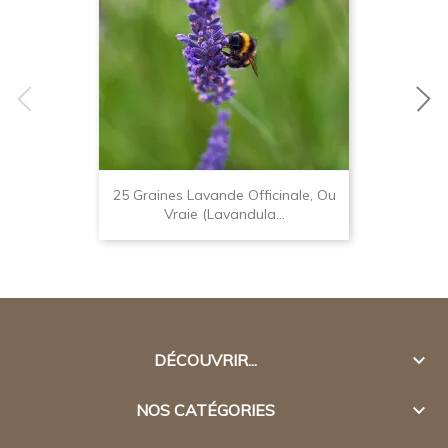
25 Graines Lavande Officinale, Ou
Vraie (Lavandula...

DÉCOUVRIR...

NOS CATÉGORIES