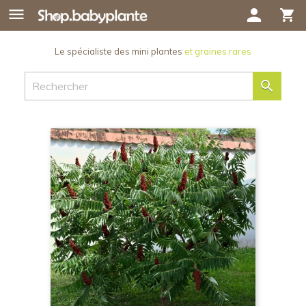

person
shopping_cart
Le spécialiste des mini plantes
et graines rares
