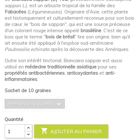
sappan L.
), est un arbuste tropical de la famille des
Fabacées
(Légumineuses). Originaire d'Asie, cette plante
est historiquement et culturellement reconnue pour son bois
de cœur, le "bois de sappan", qui est une source précieuse
d'un colorant rouge intense appelé
brasiléine
. C'est de ce
bois que le terme "
bois de brésil
" tire son origine, bien qu'il
ait ensuite été appliqué à l'espèce sud-américaine
Paubrasilia echinata
après la découverte des Amériques.
Outre son intérêt tinctorial, Biancaea sappan est aussi
utilisé en
médecine traditionnelle asiatique
pour ses
propriétés antibactériennes
,
antioxydantes
et
anti-
inflammatoires
.
Sachet de 10 graines
Remise sur la quantité
Quantité

AJOUTER AU PANIER