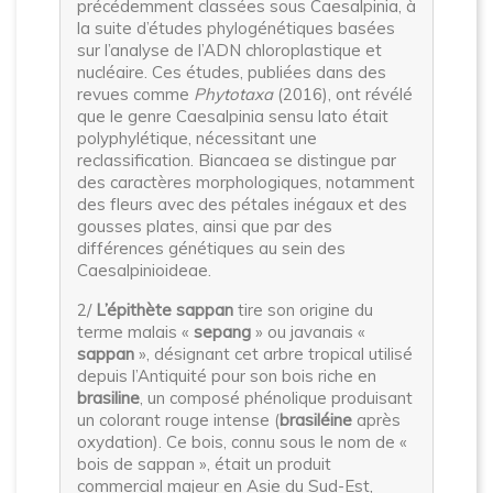
précédemment classées sous Caesalpinia, à
la suite d’études phylogénétiques basées
sur l’analyse de l’ADN chloroplastique et
nucléaire. Ces études, publiées dans des
revues comme
Phytotaxa
(2016), ont révélé
que le genre Caesalpinia sensu lato était
polyphylétique, nécessitant une
reclassification. Biancaea se distingue par
des caractères morphologiques, notamment
des fleurs avec des pétales inégaux et des
gousses plates, ainsi que par des
différences génétiques au sein des
Caesalpinioideae.
2/
L’épithète sappan
tire son origine du
terme malais «
sepang
» ou javanais «
sappan
», désignant cet arbre tropical utilisé
depuis l’Antiquité pour son bois riche en
brasiline
, un composé phénolique produisant
un colorant rouge intense (
brasiléine
après
oxydation). Ce bois, connu sous le nom de «
bois de sappan », était un produit
commercial majeur en Asie du Sud-Est,