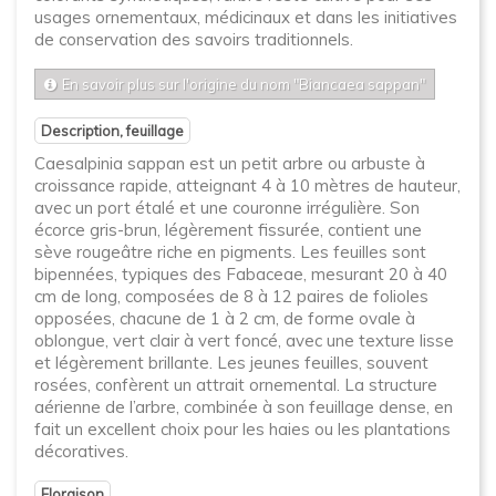
usages ornementaux, médicinaux et dans les initiatives
de conservation des savoirs traditionnels.
En savoir plus sur l'origine du nom "Biancaea sappan"
Description, feuillage
Caesalpinia sappan est un petit arbre ou arbuste à
croissance rapide, atteignant 4 à 10 mètres de hauteur,
avec un port étalé et une couronne irrégulière. Son
écorce gris-brun, légèrement fissurée, contient une
sève rougeâtre riche en pigments. Les feuilles sont
bipennées, typiques des Fabaceae, mesurant 20 à 40
cm de long, composées de 8 à 12 paires de folioles
opposées, chacune de 1 à 2 cm, de forme ovale à
oblongue, vert clair à vert foncé, avec une texture lisse
et légèrement brillante. Les jeunes feuilles, souvent
rosées, confèrent un attrait ornemental. La structure
aérienne de l’arbre, combinée à son feuillage dense, en
fait un excellent choix pour les haies ou les plantations
décoratives.
Floraison