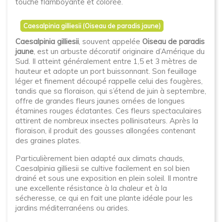
touche flamboyante et colorée.
Caesalpinia gilliesii (Oiseau de paradis jaune)
Caesalpinia gilliesii
, souvent appelée
Oiseau de paradis
jaune
, est un arbuste décoratif originaire d’Amérique du
Sud. Il atteint généralement entre 1,5 et 3 mètres de
hauteur et adopte un port buissonnant. Son feuillage
léger et finement découpé rappelle celui des fougères,
tandis que sa floraison, qui s’étend de juin à septembre,
offre de grandes fleurs jaunes ornées de longues
étamines rouges éclatantes. Ces fleurs spectaculaires
attirent de nombreux insectes pollinisateurs. Après la
floraison, il produit des gousses allongées contenant
des graines plates.
Particulièrement bien adapté aux climats chauds,
Caesalpinia gilliesii se cultive facilement en sol bien
drainé et sous une exposition en plein soleil. Il montre
une excellente résistance à la chaleur et à la
sécheresse, ce qui en fait une plante idéale pour les
jardins méditerranéens ou arides.