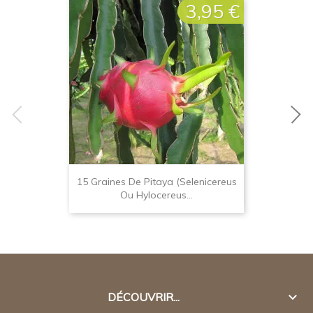
3,95 €
Prix
15 Graines De Pitaya (Selenicereus
Ou Hylocereus...

DÉCOUVRIR...