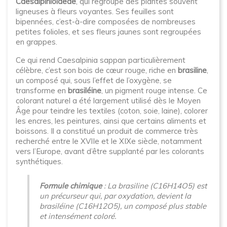
Caesalpinioideae
, qui regroupe des plantes souvent
ligneuses à fleurs voyantes. Ses feuilles sont
bipennées, c’est-à-dire composées de nombreuses
petites folioles, et ses fleurs jaunes sont regroupées
en grappes.
Ce qui rend Caesalpinia sappan particulièrement
célèbre, c’est son bois de cœur rouge, riche en
brasiline
,
un composé qui, sous l’effet de l’oxygène, se
transforme en
brasiléine
, un pigment rouge intense. Ce
colorant naturel a été largement utilisé dès le Moyen
Âge pour teindre les textiles (coton, soie, laine), colorer
les encres, les peintures, ainsi que certains aliments et
boissons. Il a constitué un produit de commerce très
recherché entre le XVIIe et le XIXe siècle, notamment
vers l’Europe, avant d’être supplanté par les colorants
synthétiques.
Formule chimique
: La brasiline (C16H14O5) est
un précurseur qui, par oxydation, devient la
brasiléine (C16H12O5), un composé plus stable
et intensément coloré.