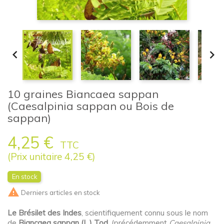


10 graines Biancaea sappan
(Caesalpinia sappan ou Bois de
sappan)
4,25 €
TTC
(Prix unitaire 4,25 €)
En stock

Derniers articles en stock
Le Brésilet des Indes
, scientifiquement connu sous le nom
de
Biancaea sappan (L.) Tod.
(précédemment
Caesalpinia