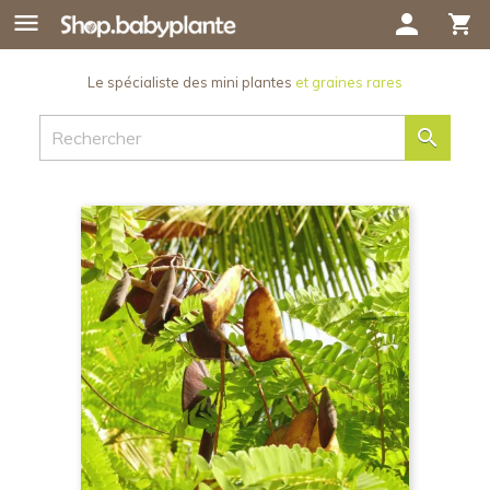

person
shopping_cart
Le spécialiste des mini plantes
et graines rares
