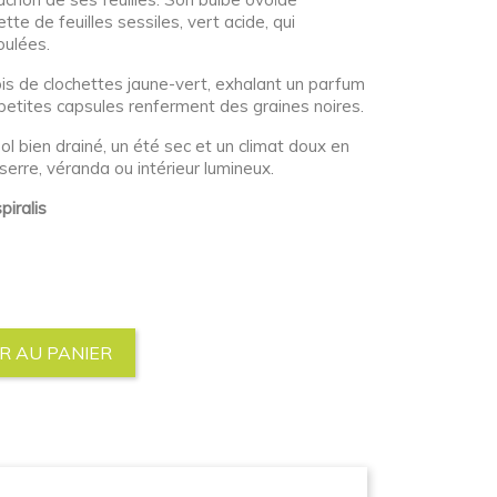
tte de feuilles sessiles, vert acide, qui
oulées.
épis de clochettes jaune-vert, exhalant un parfum
 petites capsules renferment des graines noires.
sol bien drainé, un été sec et un climat doux en
 serre, véranda ou intérieur lumineux.
piralis
R AU PANIER