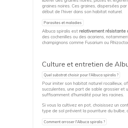
libérer des graines noires, plates et légère
graines noires. Ces graines, dispersées pa
début de l’hiver dans son habitat naturel.
Parasites et maladies
Albuca spiralis est
relativement résistante
des cochenilles ou des acariens, notamment 
champignons comme Fusarium ou Rhizoctonia,
Culture et entretien de Albu
Quel substrat choisir pour l'Albuca spiralis ?
Pour imiter son habitat naturel rocailleux,
succulentes, une part de sable grossier et
suffisamment d'humidité pour les racines.
Si vous la cultivez en pot, choisissez un c
type de sol prévient la pourriture du bulbe, 
Comment arroser l'Albuca spiralis ?