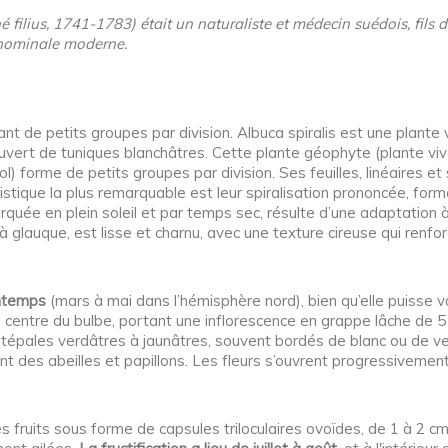
é filius, 1741-1783) était un naturaliste et médecin suédois, fils 
inominale moderne.
nt de petits groupes par division. Albuca spiralis est une plante 
uvert de tuniques blanchâtres. Cette plante géophyte (plante viv
ol) forme de petits groupes par division. Ses feuilles, linéaires 
stique la plus remarquable est leur spiralisation prononcée, for
arquée en plein soleil et par temps sec, résulte d’une adaptation 
if à glauque, est lisse et charnu, avec une texture cireuse qui renf
ntemps
(mars à mai dans l’hémisphère nord), bien qu’elle puisse va
centre du bulbe, portant une inflorescence en grappe lâche de 5 
tépales verdâtres à jaunâtres, souvent bordés de blanc ou de ve
ement des abeilles et papillons. Les fleurs s’ouvrent progressiveme
des fruits sous forme de capsules triloculaires ovoïdes, de 1 à 2 