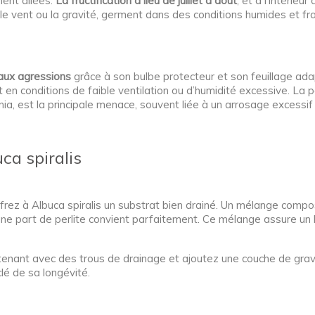
ment ailées.
La fructification a lieu de juillet à août
, et à l'intérie
r le vent ou la gravité, germent dans des conditions humides et 
 aux agressions
grâce à son bulbe protecteur et son feuillage adap
en conditions de faible ventilation ou d’humidité excessive. La p
 est la principale menace, souvent liée à un arrosage excessif o
ca spiralis
 offrez à Albuca spiralis un substrat bien drainé. Un mélange com
 une part de perlite convient parfaitement. Ce mélange assure un
ontenant avec des trous de drainage et ajoutez une couche de grav
clé de sa longévité.