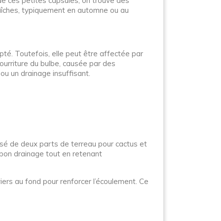
ur de ces petites capsules, on trouve des
fraîches, typiquement en automne ou au
té. Toutefois, elle peut être affectée par
ourriture du bulbe, causée par des
u un drainage insuffisant.
posé de deux parts de terreau pour cactus et
 bon drainage tout en retenant
iers au fond pour renforcer l’écoulement. Ce