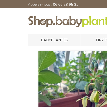
Appelez-nous :
06 66 28 95 31
BABYPLANTES
TINY 