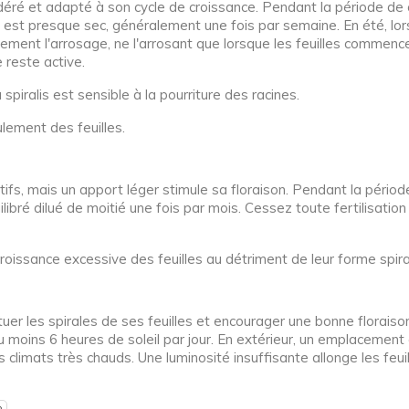
odéré et adapté à son cycle de croissance. Pendant la période de
est presque sec, généralement une fois par semaine. En été, lo
lement l'arrosage, ne l'arrosant que lorsque les feuilles commencen
e reste active.
 spiralis est sensible à la pourriture des racines.
lement des feuilles.
itifs, mais un apport léger stimule sa floraison. Pendant la péri
libré dilué de moitié une fois par mois. Cessez toute fertilisation
croissance excessive des feuilles au détriment de leur forme spira
uer les spirales de ses feuilles et encourager une bonne floraiso
u moins 6 heures de soleil par jour. En extérieur, un emplacement
climats très chauds. Une luminosité insuffisante allonge les feui