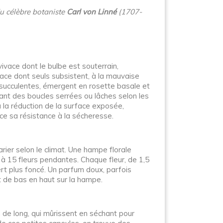
du célèbre botaniste
Carl von Linné
(1707-
vivace dont le bulbe est souterrain,
ace dont seuls subsistent, à la mauvaise
et succulentes, émergent en rosette basale et
mant des boucles serrées ou lâches selon les
à la réduction de la surface exposée,
orce sa résistance à la sécheresse.
rier selon le climat. Une hampe florale
à 15 fleurs pendantes. Chaque fleur, de 1,5
rt plus foncé. Un parfum doux, parfois
nt de bas en haut sur la hampe.
cm de long, qui mûrissent en séchant pour