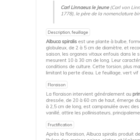
Carl Linnaeus le Jeune
(Carl von Linn
1778), le père de la nomenclature b
Description, feuillage
Albuca spiralis
est une plante à bulbe, forma
globuleux, de 2 à 5 cm de diamètre, et reco
saison, les organes vitaux enfouis dans le s
mesurent 10 à 30 cm de long. Leur caractéri
conditions de culture. Cette torsion, plus m
limitant la perte d’eau. Le feuillage, vert v
Floraison
La floraison intervient généralement au
pri
dressée, de 20 à 60 cm de haut, émerge du 
à 2,5 cm de long, est campanulée avec des 
vanillé, attire les pollinisateurs, principal
Fructification
Après la floraison, Albuca spiralis produit 