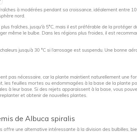
?
raîches à modérées pendant sa croissance, idéalement entre 10 e
isphère nord.
 plus fraîches, jusqu'à 5°C, mais il est préférable de la protéger 
 même le bulbe. Dans les régions plus froides, il est recommand
s chaleurs jusqu’à 30 °C si l’arrosage est suspendu. Une bonne a
lement pas nécessaire, car la plante maintient naturellement une
sent, les feuilles mortes ou endommagées à la base de la plante p
ales à leur base. Si des rejets apparaissent à la base, vous pouve
 replanter et obtenir de nouvelles plantes.
emis de Albuca spiralis
s offre une alternative intéressante à la division des bulbilles, bi