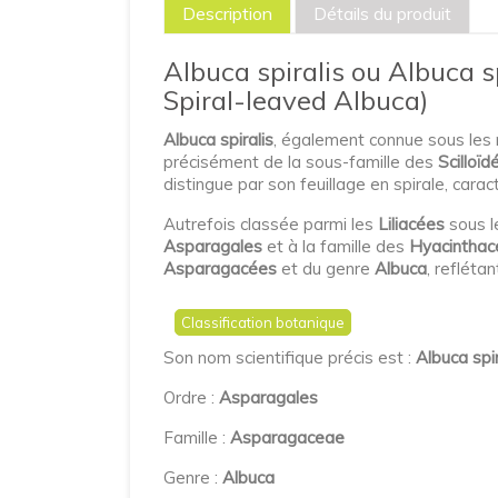
Description
Détails du produit
Albuca spiralis ou Albuca s
Spiral-leaved Albuca)
Albuca spiralis
, également connue sous les
précisément de la sous-famille des
Scilloïd
distingue par son feuillage en spirale, carac
Autrefois classée parmi les
Liliacées
sous l
Asparagales
et à la famille des
Hyacinthac
Asparagacées
et du genre
Albuca
, refléta
Classification botanique
Son nom scientifique précis est :
Albuca spi
Ordre :
Asparagales
Famille :
Asparagaceae
Genre :
Albuca