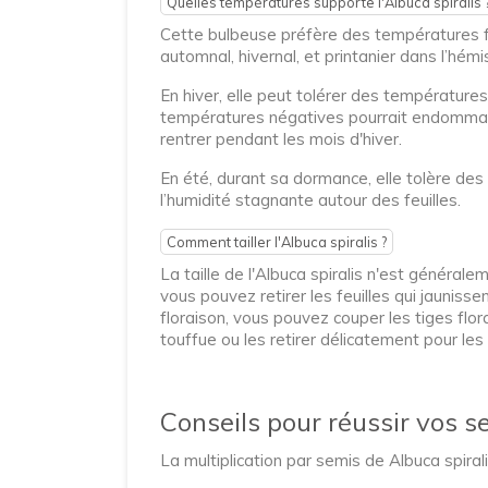
Quelles températures supporte l'Albuca spiralis 
Cette bulbeuse préfère des températures f
automnal, hivernal, et printanier dans l’hém
En hiver, elle peut tolérer des températures
températures négatives pourrait endommager
rentrer pendant les mois d'hiver.
En été, durant sa dormance, elle tolère de
l’humidité stagnante autour des feuilles.
Comment tailler l'Albuca spiralis ?
La taille de l'Albuca spiralis n'est généra
vous pouvez retirer les feuilles qui jaunis
floraison, vous pouvez couper les tiges flor
touffue ou les retirer délicatement pour les
Conseils pour réussir vos s
La multiplication par semis de Albuca spirali