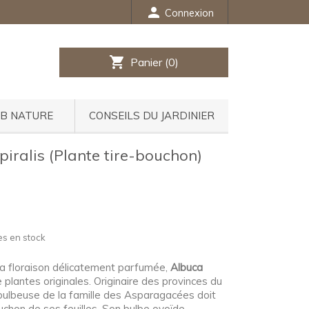
person
Connexion
shopping_cart
Panier
(0)
UB NATURE
CONSEILS DU JARDINIER
piralis (Plante tire-bouchon)
es en stock
 sa floraison délicatement parfumée,
Albuca
plantes originales. Originaire des provinces du
bulbeuse de la famille des Asparagacées doit
uchon de ses feuilles. Son bulbe ovoïde