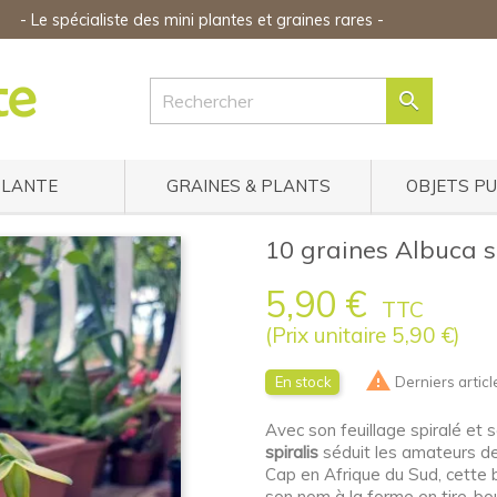
-
Le spécialiste des mini plantes
et graines rares
-

PLANTE
GRAINES & PLANTS
OBJETS P
10 graines Albuca s
5,90 €
TTC
(Prix unitaire 5,90 €)

En stock
Derniers articl
Avec son feuillage spiralé et
spiralis
séduit les amateurs de 
Cap en Afrique du Sud, cette 
son nom à la forme en tire-bo