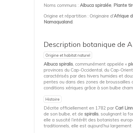
Noms communs :
Albuca spiralée
,
Plante ti
Origine et répartition : Originaire d'
Afrique 
Namaqualand
.
Description botanique de Al
Origine et habitat naturel
Albuca spiralis
, communément appelée «
pl
provinces du Cap-Occidental, du Cap-Orient
caractérisés par des hivers humides et doux
pentes ou dans des zones de broussailles c
conditions xériques grâce à son bulbe charnu
Histoire
Décrite officiellement en 1782 par
Carl Linn
de son bulbe, et de
spiralis
, soulignant la 
elle a suscité l’intérêt des botanistes eur
traditionnels, elle est aujourd’hui largemen