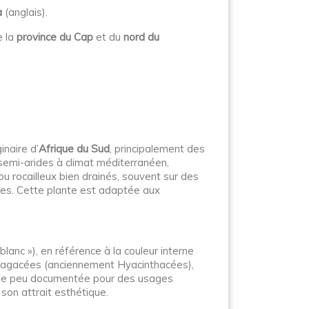
a
(anglais).
e la
province du Cap
et du
nord du
inaire d’
Afrique du Sud
, principalement des
semi-arides à climat méditerranéen,
u rocailleux bien drainés, souvent sur des
tres. Cette plante est adaptée aux
blanc »), en référence à la couleur interne
paragacées (anciennement Hyacinthacées),
n que peu documentée pour des usages
 son attrait esthétique.