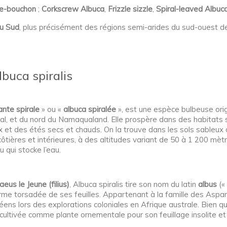
re-bouchon
;
Corkscrew Albuca
,
Frizzle sizzle
,
Spiral-leaved Albuc
du Sud
, plus précisément des régions semi-arides du sud-ouest d
buca spiralis
ante spirale
» ou «
albuca spiralée
», est une espèce bulbeuse orig
al, et du nord du Namaqualand. Elle prospère dans des habitats 
 et des étés secs et chauds. On la trouve dans les sols sableux o
ôtières et intérieures, à des altitudes variant de 50 à 1 200 mè
 qui stocke l’eau.
aeus le Jeune (filius)
, Albuca spiralis tire son nom du latin
albus
(« 
forme torsadée de ses feuilles. Appartenant à la famille des As
opéens lors des explorations coloniales en Afrique australe. Bie
t cultivée comme plante ornementale pour son feuillage insolite et