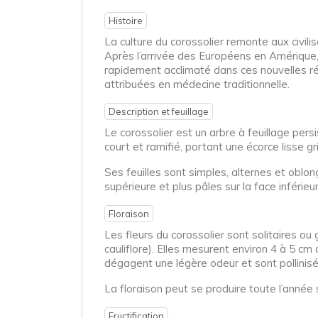
Histoire
La culture du corossolier remonte aux civil
Après l’arrivée des Européens en Amérique, l
rapidement acclimaté dans ces nouvelles régio
attribuées en médecine traditionnelle.
Description et feuillage
Le corossolier est un arbre à feuillage per
court et ramifié, portant une écorce lisse gr
Ses feuilles sont simples, alternes et oblon
supérieure et plus pâles sur la face inférie
Floraison
Les fleurs du corossolier sont solitaires o
cauliflore). Elles mesurent environ 4 à 5 c
dégagent une légère odeur et sont pollinis
La floraison peut se produire toute l’année
Fructification