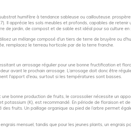
substrat humifère à tendance sableuse ou caillouteuse. prospère d
7). Il apprécie les sols meubles et profonds, capables de retenir
e de jardin, de compost et de sable est idéal pour sa culture en
tilisez un mélange composé d'un tiers de terre de bruyère ou d'hu
née, remplacez le terreau horticole par de la terre franche.
ssitant un arrosage régulier pour une bonne fructification et flo
deur avant le prochain arrosage. L’arrosage doit donc être réguli
ment l'apport d'eau, surtout si les températures sont basses.
 une bonne production de fruits, le corossolier nécessite un appor
 et potassium (K), est recommandé. En période de floraison et de fr
 des fruits. Un paillage organique au pied de l’arbre permet égale
engrais mensuel, tandis que pour les jeunes plants, un engrais po