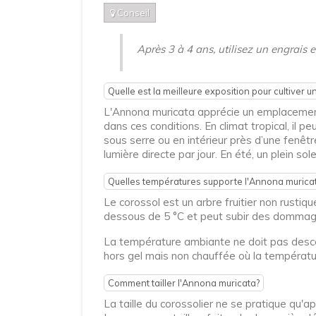
Conseil
Après 3 à 4 ans, utilisez un engrais 
Quelle est la meilleure exposition pour cultiver u
L'Annona muricata apprécie un emplacement e
dans ces conditions. En climat tropical, il pe
sous serre ou en intérieur près d’une fenêt
lumière directe par jour. En été, un plein sol
Quelles températures supporte l'Annona murica
Le corossol est un arbre fruitier non rustiq
dessous de 5 °C et peut subir des dommages 
La température ambiante ne doit pas descen
hors gel mais non chauffée où la températu
Comment tailler l'Annona muricata?
La taille du corossolier ne se pratique qu'a