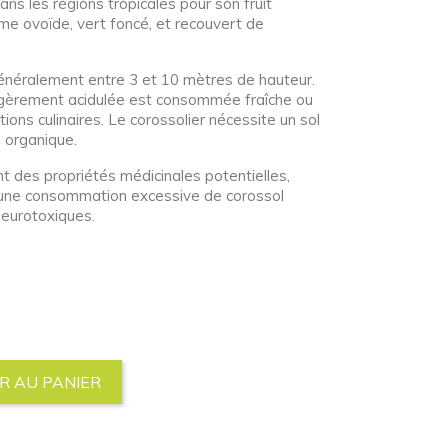
ans les régions tropicales pour son fruit
rme ovoïde, vert foncé, et recouvert de
généralement entre 3 et 10 mètres de hauteur.
légèrement acidulée est consommée fraîche ou
ions culinaires. Le corossolier nécessite un sol
e organique.
 des propriétés médicinales potentielles,
une consommation excessive de corossol
neurotoxiques.
R AU PANIER