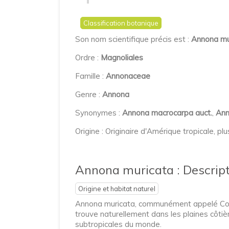
Classification botanique
Son nom scientifique précis est :
Annona mu
Ordre :
Magnoliales
Famille :
Annonaceae
Genre :
Annona
Synonymes :
Annona macrocarpa auct.
,
Ann
Origine : Originaire d'Amérique tropicale, p
Annona muricata : Descript
Origine et habitat naturel
Annona muricata, communément appelé Coross
trouve naturellement dans les plaines côtière
subtropicales du monde.