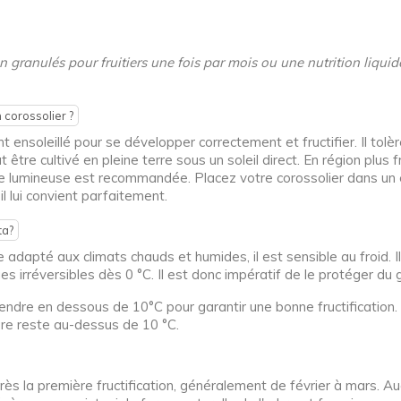
en granulés pour fruitiers une fois par mois ou une nutrition liqu
n corossolier ?
nsoleillé pour se développer correctement et fructifier. Il tolèr
ut être cultivé en pleine terre sous un soleil direct. En région plus
re lumineuse est recommandée. Placez votre corossolier dans un e
eil lui convient parfaitement.
ta?
ue adapté aux climats chauds et humides, il est sensible au froid.
irréversibles dès 0 °C. Il est donc impératif de le protéger du g
dre en dessous de 10°C pour garantir une bonne fructification. E
re reste au-dessus de 10 °C.
près la première fructification, généralement de février à mars. Au