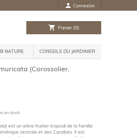
person
Connexion
shopping_cart
Panier
(0)
UB NATURE
CONSEILS DU JARDINIER
uricata (Corossolier,
es en stock
ata
) est un arbre fruitier tropical de la famille
mérique centrale et des Caraïbes. Il est