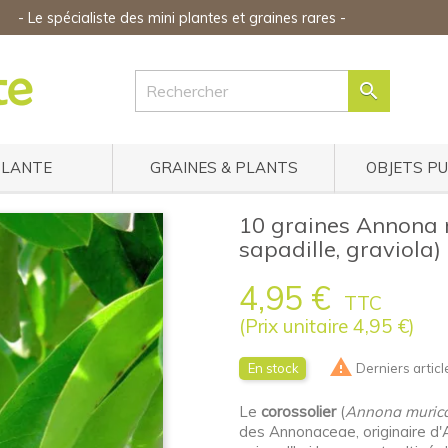
-
Le spécialiste des mini plantes
et graines rares
-

PLANTE
GRAINES & PLANTS
OBJETS P
10 graines Annona m
sapadille, graviola)
4,95 €
TTC
(Prix unitaire 4,95 €)

En stock
Derniers articl
Le
corossolier
(
Annona muric
des Annonaceae, originaire d'A