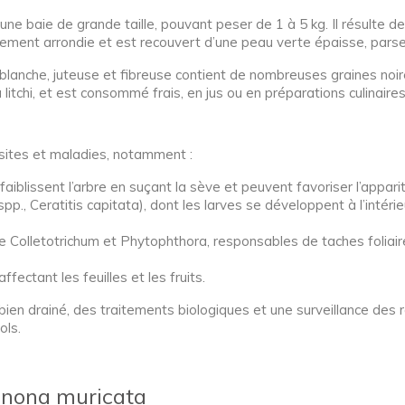
 une baie de grande taille, pouvant peser de 1 à 5 kg. Il résulte d
ièrement arrondie et est recouvert d’une peau verte épaisse, par
e blanche, juteuse et fibreuse contient de nombreuses graines noi
litchi, et est consommé frais, en jus ou en préparations culinaires
asites et maladies, notamment :
ffaiblissent l’arbre en suçant la sève et peuvent favoriser l’appar
., Ceratitis capitata), dont les larves se développent à l’intérieu
lletotrichum et Phytophthora, responsables de taches foliaires 
fectant les feuilles et les fruits.
l bien drainé, des traitements biologiques et une surveillance de
ols.
nnona muricata