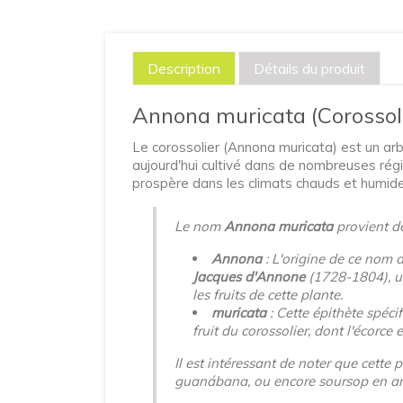
Description
Détails du produit
Annona muricata (Corossoli
Le corossolier (Annona muricata) est un arbr
aujourd'hui cultivé dans de nombreuses régi
prospère dans les climats chauds et humides
Le nom
Annona muricata
provient d
Annona
: L'origine de ce nom 
Jacques d'Annone
(1728-1804), un
les fruits de cette plante.
muricata
: Cette épithète spécif
fruit du corossolier, dont l'écorc
Il est intéressant de noter que cet
guanábana
, ou encore
soursop
en an