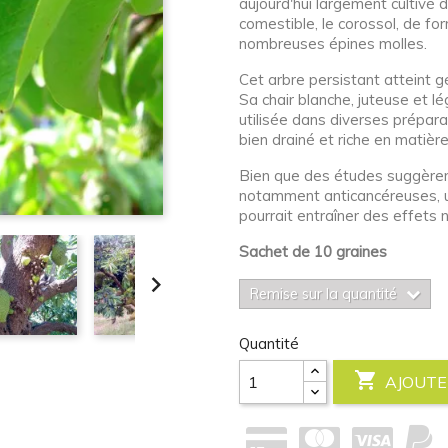
aujourd'hui largement cultivé d
comestible, le corossol, de fo
nombreuses épines molles.
Cet arbre persistant atteint 
Sa chair blanche, juteuse et 
utilisée dans diverses préparat
bien drainé et riche en matièr
Bien que des études suggèrent
notamment anticancéreuses, 
pourrait entraîner des effets 
Sachet de 10 graines

Remise sur la quantité
Quantité

AJOUTE