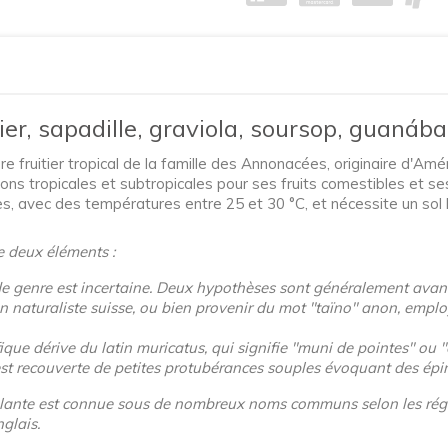
er, sapadille, graviola, soursop, guanába
e fruitier tropical de la famille des Annonacées, originaire d'Amér
ons tropicales et subtropicales pour ses fruits comestibles et se
, avec des températures entre 25 et 30 °C, et nécessite un sol b
e deux éléments :
de genre est incertaine. Deux hypothèses sont généralement avan
 naturaliste suisse, ou bien provenir du mot "taïno"
anon
, emplo
ique dérive du latin muricatus, qui signifie "muni de pointes" ou "é
e est recouverte de petites protubérances souples évoquant des épi
te plante est connue sous de nombreux noms communs selon les r
glais.