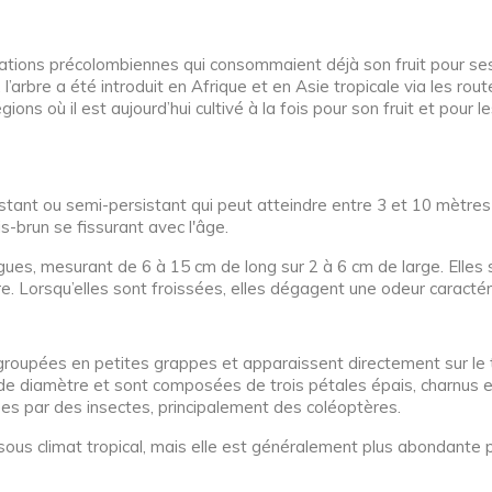
isations précolombiennes qui consommaient déjà son fruit pour ses
’arbre a été introduit en Afrique et en Asie tropicale via les rout
ns où il est aujourd’hui cultivé à la fois pour son fruit et pour l
sistant ou semi-persistant qui peut atteindre entre 3 et 10 mètr
is-brun se fissurant avec l'âge.
gues, mesurant de 6 à 15 cm de long sur 2 à 6 cm de large. Elles so
ure. Lorsqu’elles sont froissées, elles dégagent une odeur caracté
u groupées en petites grappes et apparaissent directement sur le t
m de diamètre et sont composées de trois pétales épais, charnus e
ées par des insectes, principalement des coléoptères.
 sous climat tropical, mais elle est généralement plus abondante