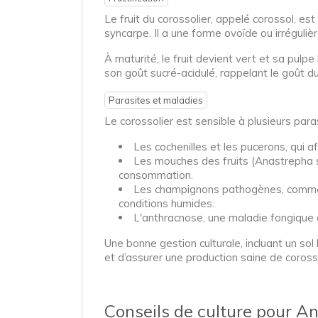
Le fruit du corossolier, appelé corossol, est
syncarpe. Il a une forme ovoïde ou irrégul
À maturité, le fruit devient vert et sa pulp
son goût sucré-acidulé, rappelant le goût du 
Parasites et maladies
Le corossolier est sensible à plusieurs par
Les cochenilles et les pucerons, qui a
Les mouches des fruits (Anastrepha spp
consommation.
Les champignons pathogènes, comme Co
conditions humides.
L'anthracnose, une maladie fongique af
Une bonne gestion culturale, incluant un so
et d’assurer une production saine de coross
Conseils de culture pour A