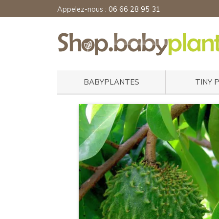
Appelez-nous :
06 66 28 95 31
BABYPLANTES
TINY 