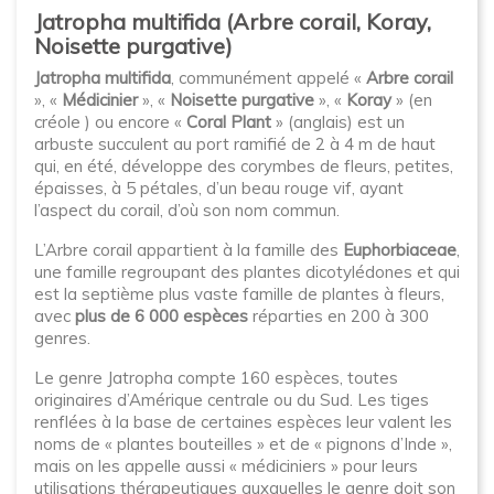
Jatropha multifida (Arbre corail, Koray,
Noisette purgative)
Jatropha multifida
, communément appelé «
Arbre corail
», «
Médicinier
», «
Noisette purgative
», «
Koray
» (en
créole ) ou encore «
Coral Plant
» (anglais) est un
arbuste succulent au port ramifié de 2 à 4 m de haut
qui, en été, développe des corymbes de fleurs, petites,
épaisses, à 5 pétales, d’un beau rouge vif, ayant
l’aspect du corail, d’où son nom commun.
L’Arbre corail appartient à la famille des
Euphorbiaceae
,
une famille regroupant des plantes dicotylédones et qui
est la septième plus vaste famille de plantes à fleurs,
avec
plus de 6 000 espèces
réparties en 200 à 300
genres.
Le genre Jatropha compte 160 espèces, toutes
originaires d’Amérique centrale ou du Sud. Les tiges
renflées à la base de certaines espèces leur valent les
noms de « plantes bouteilles » et de « pignons d’Inde »,
mais on les appelle aussi « médiciniers » pour leurs
utilisations thérapeutiques auxquelles le genre doit son