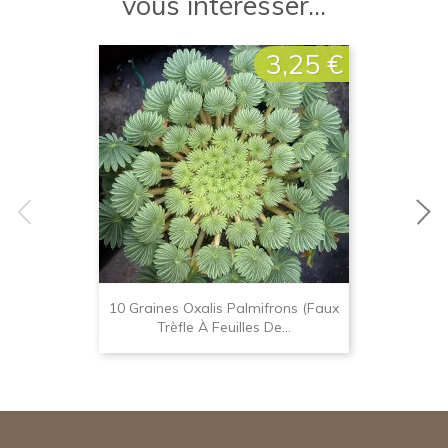
vous intéresser...
3,25 €
Prix
10 Graines Oxalis Palmifrons (faux
Trèfle À Feuilles De...