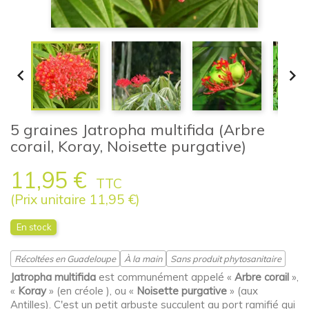


5 graines Jatropha multifida (Arbre
corail, Koray, Noisette purgative)
11,95 €
TTC
(Prix unitaire 11,95 €)
En stock
Récoltées en Guadeloupe
À la main
Sans produit phytosanitaire
Jatropha multifida
est communément appelé «
Arbre corail
»,
«
Koray
» (en créole ), ou «
Noisette purgative
» (aux
Antilles). C'est un petit arbuste succulent au port ramifié qui