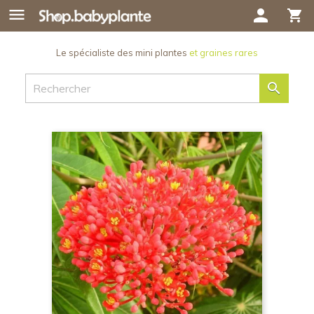

person
shopping_cart
Le spécialiste des mini plantes
et graines rares
