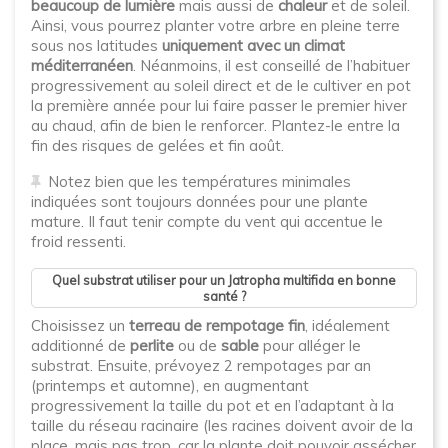
beaucoup de lumière
mais aussi de
chaleur
et de soleil.
Ainsi, vous pourrez planter votre arbre en pleine terre
sous nos latitudes
uniquement avec un climat
méditerranéen
. Néanmoins, il est conseillé de l’habituer
progressivement au soleil direct et de le cultiver en pot
la première année pour lui faire passer le premier hiver
au chaud, afin de bien le renforcer. Plantez-le entre la
fin des risques de gelées et fin août.
Notez bien que les températures minimales
indiquées sont toujours données pour une plante
mature. Il faut tenir compte du vent qui accentue le
froid ressenti.
Quel substrat utiliser pour un Jatropha multifida en bonne
santé ?
Choisissez un
terreau de rempotage fin
, idéalement
additionné de
perlite
ou de
sable
pour alléger le
substrat. Ensuite, prévoyez 2 rempotages par an
(printemps et automne), en augmentant
progressivement la taille du pot et en l’adaptant à la
taille du réseau racinaire (les racines doivent avoir de la
place, mais pas trop, car la plante doit pouvoir assécher