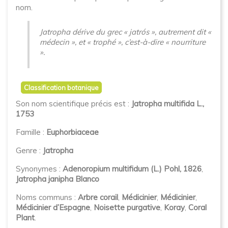
nom.
Jatropha dérive du grec « jatrós », autrement dit «
médecin », et « trophé », c’est-à-dire « nourriture
».
Classification botanique
Son nom scientifique précis est :
Jatropha multifida L.,
1753
Famille :
Euphorbiaceae
Genre :
Jatropha
Synonymes :
Adenoropium multifidum (L.) Pohl, 1826
,
Jatropha janipha Blanco
Noms communs :
Arbre corail
,
Médicinier
,
Médicinier
,
Médicinier d’Espagne
,
Noisette purgative
,
Koray
,
Coral
Plant
.