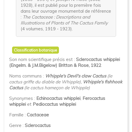
1928), il est publié pour la première fois
dans leur ouvrage monumental de référence
:
The Cactaceae : Descriptions and
Illustrations of Plants of The Cactus Family
(4 volumes, 1919 - 1923).
Classification botanique
Son nom scientifique précis est :
Sclerocactus whipplei
(Engelm. & J.M.Bigelow) Britton & Rose, 1922
Noms communs :
Whipple's Devil's claw
Cactus
(le
cactus griffe du diable de Whipple)
,
Whipple's fishhook
Cactus
(le cactus hameçon de Whipple)
Synonymes :
Echinocactus whipplei
,
Ferocactus
whipplei
et
Pediocactus whipplei
Famille :
Cactaceae
Genre :
Sclerocactus