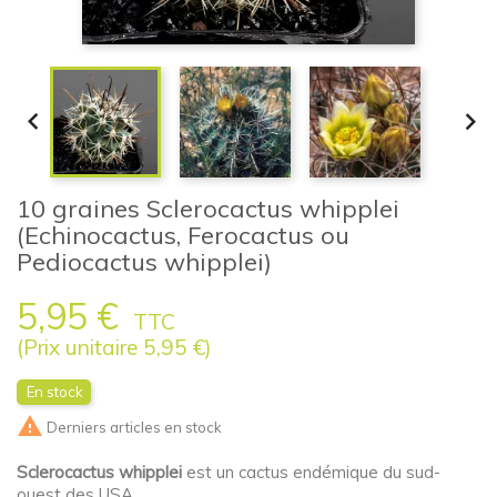


10 graines Sclerocactus whipplei
(Echinocactus, Ferocactus ou
Pediocactus whipplei)
5,95 €
TTC
(Prix unitaire 5,95 €)
En stock

Derniers articles en stock
Sclerocactus whipplei
est un cactus endémique du sud-
ouest des USA.