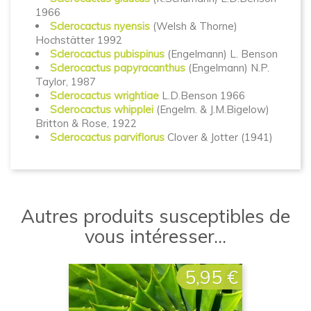
1966
Sclerocactus nyensis
(Welsh & Thorne)
Hochstätter 1992
Sclerocactus pubispinus
(Engelmann) L. Benson
Sclerocactus papyracanthus
(Engelmann) N.P.
Taylor, 1987
Sclerocactus wrightiae
L.D.Benson 1966
Sclerocactus whipplei
(Engelm. & J.M.Bigelow)
Britton & Rose, 1922
Sclerocactus parviflorus
Clover & Jotter (1941)
Autres produits susceptibles de
vous intéresser...
5,95 €
Prix