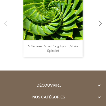
5 Graines Aloe Polyphylla (aloès
Spirale)

DÉCOUVRIR...

NOS CATÉGORIES