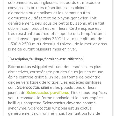
sablonneuses ou argileuses, les bords et mesas de
canyons, les prairies désertiques, les plaines
d'armoises ou de salines et les communautés
d'arbustes du désert et de pinyon-genévrier. Il vit
généralement, seul sous de petits buissons, et se fait
oublier, sauf lorsqu'il est en fleurs. Cette espèce est
très résistante au froid et supporte des températures
aussi basses que moins 23°C ! Il vit à une altitude de
1500 à 2500 m au-dessus du niveau de la mer, et dans
la neige durant plusieurs mois en hiver.
Description, feuillage, floraison et fructification
Sclerocactus whipplei
est l'une des espèces les plus
distinctives, caractérisée par des fleurs jaunes et une
épine centrale aplatie, un peu en forme de poignard,
dirigée vers l'apex de la tige. Des espèces similaires
sont
Sclerocactus sileri
et les populations à fleurs
jaunes de
Sclerocactus parviflorus
. Deux sous-espèces
sont reconnues, la forme nominale et la sous-espèce
heilii
, qui comprend
Sclerocactus cloverae
comme
synonyme. Sclerocactus whipplei est un cactus
généralement non ramifié (mais formant parfois de