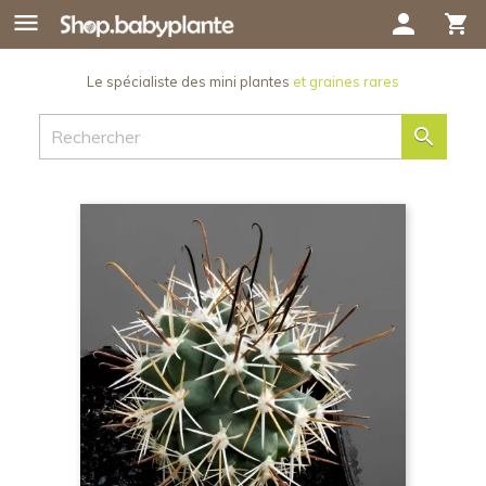

person
shopping_cart
Le spécialiste des mini plantes
et graines rares
