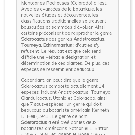
Montagnes Rocheuses (Colorado) à l'est.
Avec les avancées de la botanique, les
nouvelles études et découvertes, les
classifications traditionnelles se trouvent
bousculées et sommées d'évoluer. Ainsi,
certains préconisent de rapprocher le genre
Sclerocactus
des genres
Ancistrocactus,
Toumeya, Echinomastus
; d'autres s'y
refusent. Le résultat est que cela rend
difficile une véritable désignation et
détermination de ces plantes. De plus, ces
espèces se ressemblent beaucoup.
Cependant, on peut dire que le genre
Sclerocactus comporte actuellement 14
espèces, incluant Ancistrocactus, Toumeya,
Glandulicactus, Utahia et Coloradoa, ainsi
que 7 sous-espèces ; un genre qui doit
beaucoup au botaniste américain Kenneth
D. Heil (1941). Le genre de nom
Scleroractus
a été créé par les deux
botanistes américains Nathaniel L. Britton
(1859 - 1934) et Joseph N. Rose (1862 -