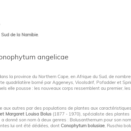
e
t
Sud de la Namibie
.
Conophytum angelicae
 dans la province du Northern Cape, en Afrique du Sud, de nomb
e quadrilatère borné par Aggeneys, Vioolsdrif, Pofadder et Spring
uels elle pousse : les nouveaux corps ressemblent au premier, le
 aux autres par des populations de plantes aux caractéristique
iet Margaret Louisa Bolus
(1877 - 1970), spécialiste des plantes 
n a donné son nom à deux genres : Bolusanthemum pour son nom
lentes lui ont été dédiées, dont
Conophytum bolusiae
, Ruschia bo