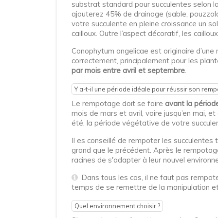
substrat standard pour succulentes selon la 
ajouterez 45% de drainage (sable, pouzzolane,
votre succulente en pleine croissance un sol
cailloux. Outre l’aspect décoratif, les caillo
Conophytum angelicae est originaire d’une r
correctement, principalement pour les plant
par mois entre avril et septembre
.
Y a-t-il une période idéale pour réussir son remp
Le rempotage doit se faire
avant la périod
mois de mars et avril, voire jusqu’en mai, et
été, la période végétative de votre succulen
Il es conseillé de rempoter les succulentes 
grand que le précédent. Après le rempotage,
racines de s'adapter à leur nouvel environn
Dans tous les cas, il ne faut pas rempote
temps de se remettre de la manipulation et 
Quel environnement choisir ?