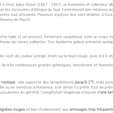
à Ernst Julius Rusch (1867 - 1957), un botaniste et collecteur a
ser les Aizoacées d'Afrique du Sud. Il entretenait des relations a
entes sud-africaines. Plusieurs espèces leur sont dédiées à tous l
a femme de Rusch.
ite taille (2 cm environ), fortement cespiteuse, avec un corps 
eau de veines saillantes. Son épiderme glabre présente quelques
les sont de couleur orange, tirant sur le brun-rouge, avec 4 à 6 
nt de très nombreuses graines sphériques, densément et finemen
 rustique
: elle supporte des températures
jusqu’à 1°C
, mais pon
le ou en crevasse à l’extérieur, si le climat s’y prête, tout en pré
 succulentes en général, Conophytum angelicae a besoin d’
une lum
aignées rouges
et bien évidemment aux
arrosages trop fréquent