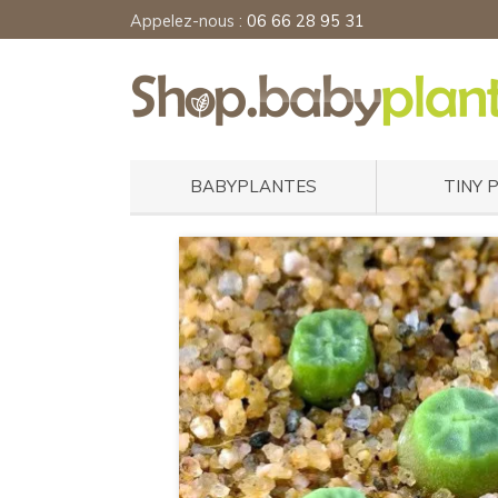
Appelez-nous :
06 66 28 95 31
BABYPLANTES
TINY 