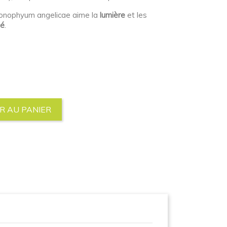
 Conophyum angelicae aime la
lumière
et les
té
.
R AU PANIER