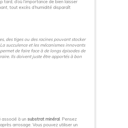
op tard, d’où l’importance de bien laisser
nant, tout excès d’humidité disparaît
es, des tiges ou des racines pouvant stocker
s. La succulence et les mécanismes innovants
r permet de faire face à de longs épisodes de
ire. Ils doivent juste être apportés à bon
é
associé à un
substrat minéral
. Pensez
 après arrosage. Vous pouvez utiliser un