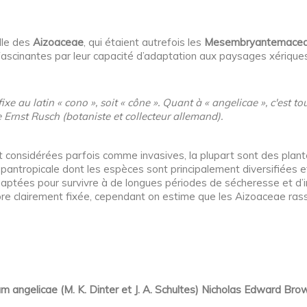
lle des
Aizoaceae
, qui étaient autrefois les
Mesembryantemace
fascinantes par leur capacité d’adaptation aux paysages xériques 
 au latin « cono », soit « cône ». Quant à « angelicae », c'est to
 Ernst Rusch (botaniste et collecteur allemand).
 considérées parfois comme invasives, la plupart sont des plan
le pantropicale dont les espèces sont principalement diversifiées 
daptées pour survivre à de longues périodes de sécheresse et d’i
core clairement fixée, cependant on estime que les Aizoaceae ra
 angelicae (M. K. Dinter et J. A. Schultes) Nicholas Edward Bro