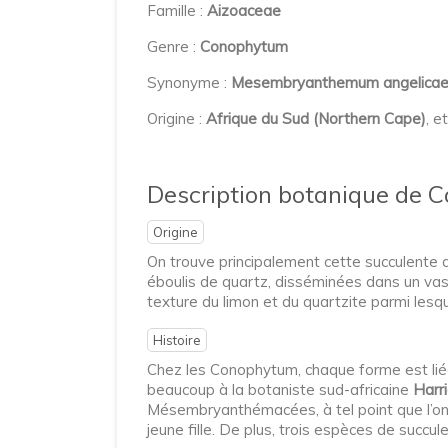
Famille :
Aizoaceae
Genre :
Conophytum
Synonyme :
Mesembryanthemum angelica
Origine :
Afrique du Sud (Northern Cape)
, e
Description botanique de 
Origine
On trouve principalement cette succulente
éboulis de quartz, disséminées dans un vast
texture du limon et du quartzite parmi lesq
Histoire
Chez les Conophytum, chaque forme est liée
beaucoup à la botaniste sud-africaine
Harr
Mésembryanthémacées, à tel point que l’o
jeune fille. De plus, trois espèces de succu