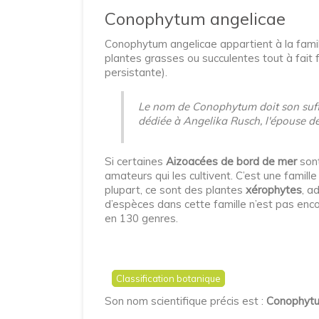
Conophytum angelicae
Conophytum angelicae appartient à la fami
plantes grasses ou succulentes tout à fait 
persistante).
Le nom de Conophytum doit son suffixe
dédiée à Angelika Rusch, l'épouse de
Si certaines
Aizoacées de bord de mer
sont
amateurs qui les cultivent. C’est une famil
plupart, ce sont des plantes
xérophytes
, a
d’espèces dans cette famille n’est pas en
en 130 genres.
Classification botanique
Son nom scientifique précis est :
Conophytum