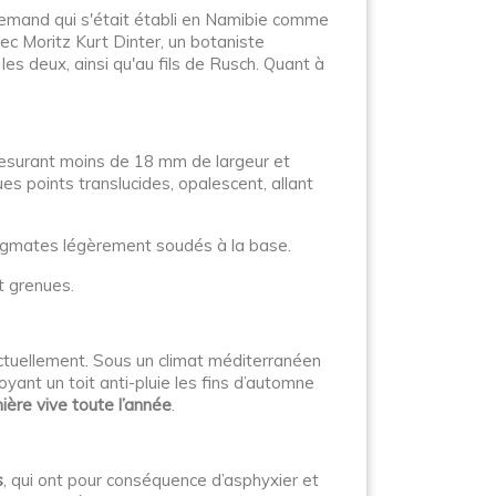
llemand qui s'était établi en Namibie comme
vec Moritz Kurt Dinter, un botaniste
es deux, ainsi qu'au fils de Rusch. Quant à
mesurant moins de 18 mm de largeur et
 points translucides, opalescent, allant
stigmates légèrement soudés à la base.
t grenues.
ctuellement. Sous un climat méditerranéen
voyant un toit anti-pluie les fins d’automne
ière vive toute l’année
.
s
, qui ont pour conséquence d’asphyxier et