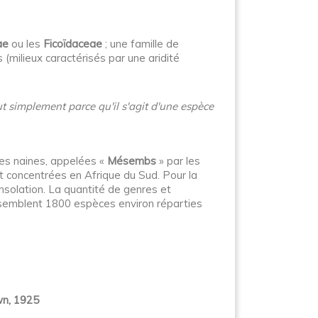
ae
ou les
Ficoïdaceae
; une famille de
(milieux caractérisés par une aridité
ut simplement parce qu'il s'agit d'une espèce
tes naines, appelées «
Mésembs
» par les
et concentrées en Afrique du Sud. Pour la
nsolation. La quantité de genres et
ssemblent 1800 espèces environ réparties
wn, 1925