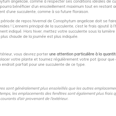
ytum angelicae, comme à respecter ses conditions idéales de cult
e pourra bénéficier d’un ensoleillement maximum tout en restant 
t d’une succulente, comme à sa future floraison.
 période de repos hivernal de Conophytum angelicae doit se faire 
des ! L’ennemi principal de la succulente, c’est le frais ajouté à l’
ent indiqué. Hors hiver, mettez votre succulente sous la lumière d
 plus chaude de la journée est plus indiquée.
ntérieur, vous devrez porter
une attention particulière à la quanti
r placer votre plante et tournez régulièrement votre pot (pour que
n endroit parfait pour une succulente de ce type.
s sont généralement plus ensoleillés que les autres emplacement
 temps, les emplacements des fenêtres sont également plus frais 
 courants d’air provenant de l’extérieur.