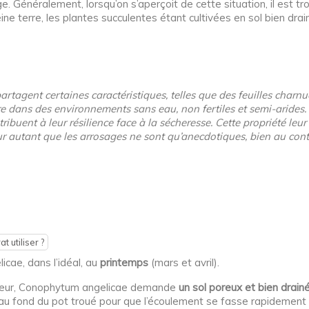
ge. Généralement, lorsqu’on s’aperçoit de cette situation, il est tr
ine terre, les plantes succulentes étant cultivées en sol bien drai
rtagent certaines caractéristiques, telles que des feuilles charnu
ivre dans des environnements sans eau, non fertiles et semi-aride
ibuent à leur résilience face à la sécheresse. Cette propriété leu
r autant que les arrosages ne sont qu’anecdotiques, bien au contra
t utiliser ?
icae, dans l’idéal, au
printemps
(mars et avril).
térieur, Conophytum angelicae demande
un sol poreux et bien drain
ers au fond du pot troué pour que l’écoulement se fasse rapidement