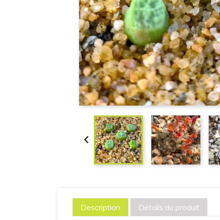

Description
Détails du produit