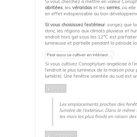
Si vous cherchez à mettre en valeur Conoph
abritées
, les
vérandas
et les
serres
, où ell
en effet indispensable au bon développemen
Si vous choisissez l’extérieur
, songez que la
donc, les régions aux climats pluvieux et humi
endroit hors gel sous les 12°C est parfaitem
lumineuse et partielle pendant la période la
Peut aussi se cultiver en intérieur ...
Si vous cultivez Conophytum angelicae à l’i
l’endroit le plus lumineux de la maison pou
lumière). Une fenêtre orientée au sud est u
Astuce
Les emplacements proches des fenêtre
lumière de l’extérieur. Dans le même
les mois les plus froids en raison des
Bon à savoir