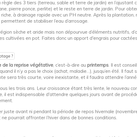
règle des 3 tiers (terreau, sable et terre de jardin) en l’ajustan
 pierre ponce, perlite) et le reste en terre de jardin. Pour obten
 riche, à drainage rapide avec un PH neutre. Après la plantation, 
ux permettent de stabiliser l’eau d’arrosage.
égion sèche et aride mais non dépourvue d’éléments nutritifs, d’
es cultivées en pot. Faites donc un apport d'engrais pour cactée
otage ?
e de la reprise végétative
, c’est-à-dire au
printemps
. Il est conse
 quand il n’y a pas le choix (achat, maladie…), jusqu’en été. Il fa
te sera très courte, voire inexistante, et il faudra attendre l’ann
tous les trois ans. Leur croissance étant très lente, le nouveau 
 il est indispensable d'attendre quelques jours avant de procéde
ement.
r juste avant ni pendant la période de repos hivernale (novembre à
ne pourrait affronter l’hiver dans de bonnes conditions.