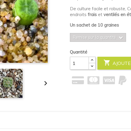
De culture facile et robuste,
endroits
frais
et
ventilés en é
Un sachet de 10 graines
Remise sur la quantité
Quantité

AJOUTE
