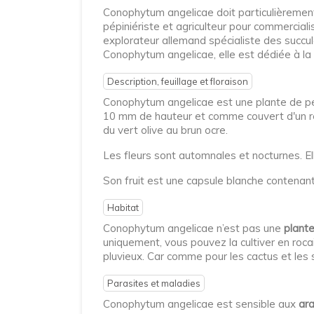
Conophytum angelicae doit particulièrement 
pépiniériste et agriculteur pour commerciali
explorateur allemand spécialiste des succul
Conophytum angelicae, elle est dédiée à l
Description, feuillage et floraison
Conophytum angelicae est une plante de pet
10 mm de hauteur et comme couvert d'un rés
du vert olive au brun ocre.
Les fleurs sont automnales et nocturnes. El
Son fruit est une capsule blanche contena
Habitat
Conophytum angelicae n’est pas une
plante
uniquement, vous pouvez la cultiver en rocail
pluvieux. Car comme pour les cactus et les
Parasites et maladies
Conophytum angelicae est sensible aux
ar