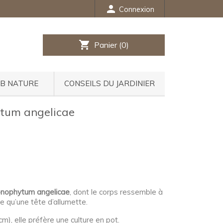
person
Connexion
shopping_cart
Panier
(0)
UB NATURE
CONSEILS DU JARDINIER
tum angelicae
nophytum angelicae
, dont le corps ressemble à
se qu’une tête d’allumette.
cm), elle préfère une culture en pot.