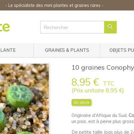
-
Le spécialiste des mini plantes
et graines rares
-

PLANTE
GRAINES & PLANTS
OBJETS P
10 graines Conophy
8,95 €
TTC
(Prix unitaire 8,95 €)
En stock
Originaire d'Afrique du Sud,
Co
un pois, est à peine plus gros
De petite taille (pas plus de 2