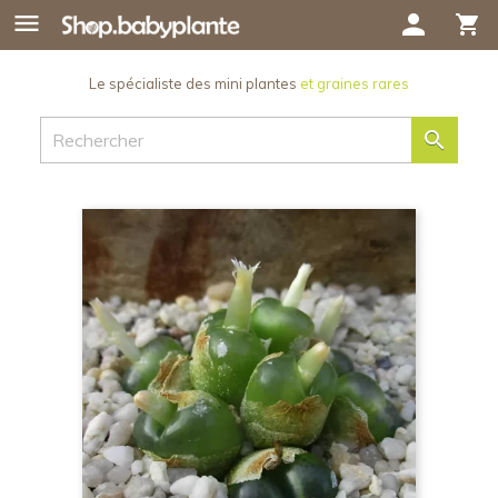

person
shopping_cart
Le spécialiste des mini plantes
et graines rares
