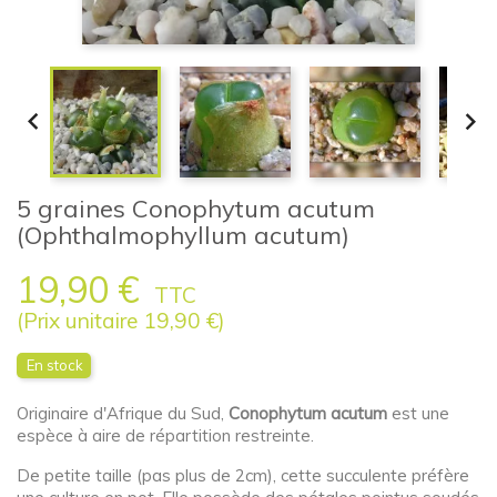


5 graines Conophytum acutum
(Ophthalmophyllum acutum)
19,90 €
TTC
(Prix unitaire 19,90 €)
En stock
Originaire d'Afrique du Sud,
Conophytum acutum
est une
espèce à aire de répartition restreinte.
De petite taille (pas plus de 2cm), cette succulente préfère