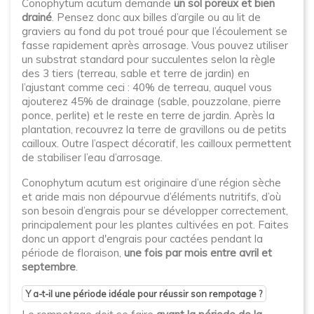
Conophytum acutum demande
un sol poreux et bien
drainé
. Pensez donc aux billes d’argile ou au lit de
graviers au fond du pot troué pour que l’écoulement se
fasse rapidement après arrosage. Vous pouvez utiliser
un substrat standard pour succulentes selon la règle
des 3 tiers (terreau, sable et terre de jardin) en
l’ajustant comme ceci : 40% de terreau, auquel vous
ajouterez 45% de drainage (sable, pouzzolane, pierre
ponce, perlite) et le reste en terre de jardin. Après la
plantation, recouvrez la terre de gravillons ou de petits
cailloux. Outre l’aspect décoratif, les cailloux permettent
de stabiliser l’eau d’arrosage.
Conophytum acutum est originaire d’une région sèche
et aride mais non dépourvue d’éléments nutritifs, d’où
son besoin d’engrais pour se développer correctement,
principalement pour les plantes cultivées en pot. Faites
donc un apport d'engrais pour cactées pendant la
période de floraison,
une fois par mois entre avril et
septembre
.
Y a-t-il une période idéale pour réussir son rempotage ?