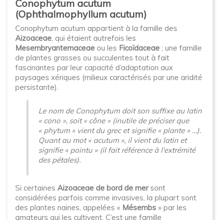
Conophytum acutum
(Ophthalmophyllum acutum)
Conophytum acutum appartient à la famille des
Aizoaceae
, qui étaient autrefois les
Mesembryantemaceae
ou les
Ficoïdaceae
; une famille
de plantes grasses ou succulentes tout à fait
fascinantes par leur capacité d’adaptation aux
paysages xériques (milieux caractérisés par une aridité
persistante).
Le nom de Conophytum doit son suffixe au latin
« cono », soit « cône » (inutile de préciser que
« phytum » vient du grec et signifie « plante » …).
Quant au mot « acutum », il vient du latin et
signifie « pointu » (il fait référence à l'extrémité
des pétales).
Si certaines
Aizoaceae de bord de mer
sont
considérées parfois comme invasives, la plupart sont
des plantes naines, appelées «
Mésembs
» par les
amateurs qui les cultivent. C’est une famille