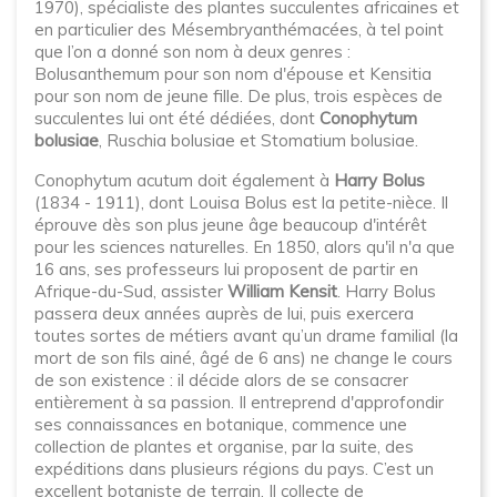
1970), spécialiste des plantes succulentes africaines et
en particulier des Mésembryanthémacées, à tel point
que l’on a donné son nom à deux genres :
Bolusanthemum pour son nom d'épouse et Kensitia
pour son nom de jeune fille. De plus, trois espèces de
succulentes lui ont été dédiées, dont
Conophytum
bolusiae
, Ruschia bolusiae et Stomatium bolusiae.
Conophytum acutum doit également à
Harry Bolus
(1834 - 1911), dont Louisa Bolus est la petite-nièce. Il
éprouve dès son plus jeune âge beaucoup d'intérêt
pour les sciences naturelles. En 1850, alors qu'il n'a que
16 ans, ses professeurs lui proposent de partir en
Afrique-du-Sud, assister
William Kensit
. Harry Bolus
passera deux années auprès de lui, puis exercera
toutes sortes de métiers avant qu’un drame familial (la
mort de son fils ainé, âgé de 6 ans) ne change le cours
de son existence : il décide alors de se consacrer
entièrement à sa passion. Il entreprend d'approfondir
ses connaissances en botanique, commence une
collection de plantes et organise, par la suite, des
expéditions dans plusieurs régions du pays. C’est un
excellent botaniste de terrain. Il collecte de