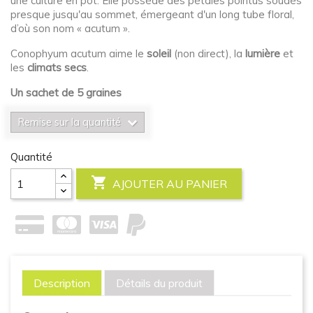
une culture en pot. Elle possède des pétales pointus soudés
presque jusqu'au sommet, émergeant d'un long tube floral,
d’où son nom « acutum ».
Conophyum acutum aime le
soleil
(non direct), la
lumière
et
les
climats secs
.
Un sachet de 5 graines
Remise sur la quantité
Quantité

AJOUTER AU PANIER
Description
Détails du produit