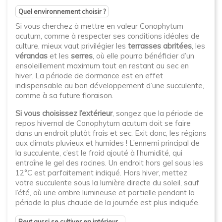
Quel environnement choisir ?
Si vous cherchez à mettre en valeur Conophytum
acutum, comme à respecter ses conditions idéales de
culture, mieux vaut privilégier les
terrasses abritées
, les
vérandas
et les
serres
, où elle pourra bénéficier d’un
ensoleillement maximum tout en restant au sec en
hiver. La période de dormance est en effet
indispensable au bon développement d’une succulente,
comme à sa future floraison.
Si vous choisissez l’extérieur
, songez que la période de
repos hivernal de Conophytum acutum doit se faire
dans un endroit plutôt frais et sec. Exit donc, les régions
aux climats pluvieux et humides ! L’ennemi principal de
la succulente, c’est le froid ajouté à l’humidité, qui
entraîne le gel des racines. Un endroit hors gel sous les
12°C est parfaitement indiqué. Hors hiver, mettez
votre succulente sous la lumière directe du soleil, sauf
l’été, où une ombre lumineuse et partielle pendant la
période la plus chaude de la journée est plus indiquée.
Peut aussi se cultiver en intérieur...