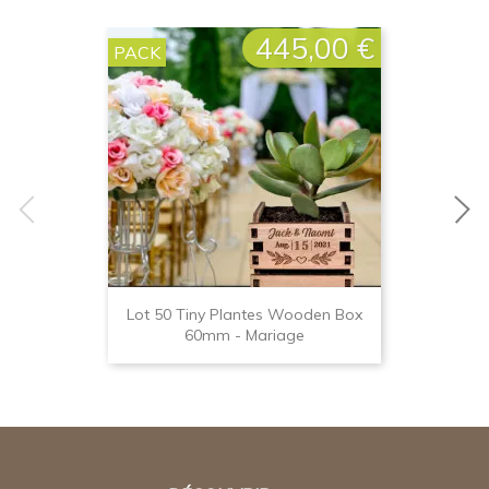
445,00 €
Prix
PACK
Lot 50 Tiny Plantes Wooden Box
60mm - Mariage