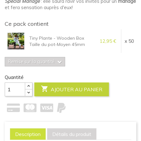
Spécial Mariage
: elle saura ravir vos invités pour un
mariage
et fera sensation auprès d'eux!
Ce pack contient
Tiny Plante - Wooden Box
12,95 €
x 50
Taille du pot-Moyen 45mm
Remise sur la quantité
Quantité

AJOUTER AU PANIER
Description
Détails du produit