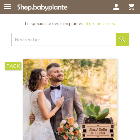

person
shopping_cart
Le spécialiste des mini plantes
et graines rares

PACK