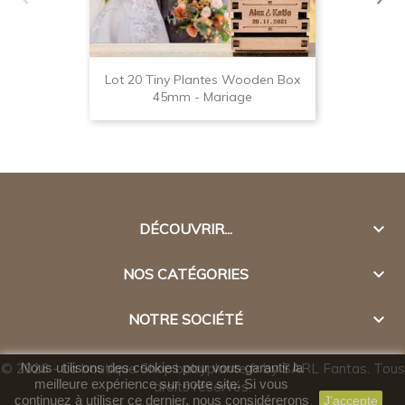
Lot 20 Tiny Plantes Wooden Box
45mm - Mariage

DÉCOUVRIR...

NOS CATÉGORIES

NOTRE SOCIÉTÉ
© 2026 - La boutique Shop.babyplante.fr by SARL Fantas. Tous
Nous utilisons des cookies pour vous garantir la
meilleure expérience sur notre site. Si vous
droits réservés.
continuez à utiliser ce dernier, nous considérerons
J'accepte