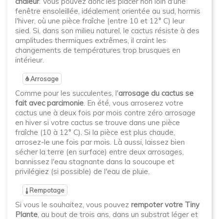
chaleur
. Vous pouvez donc les placer non loin d'une
fenêtre ensoleillée, idéalement orientée au sud, hormis
l'hiver, où une pièce fraîche (entre 10 et 12° C) leur
sied. Si, dans son milieu naturel, le cactus résiste à des
amplitudes thermiques extrêmes, il craint les
changements de températures trop brusques en
intérieur.
Arrosage
Comme pour les succulentes, l'
arrosage du cactus se
fait avec parcimonie
. En été, vous arroserez votre
cactus une à deux fois par mois contre zéro arrosage
en hiver si votre cactus se trouve dans une pièce
fraîche (10 à 12° C). Si la pièce est plus chaude,
arrosez-le une fois par mois. Là aussi, laissez bien
sécher la terre (en surface) entre deux arrosages,
bannissez l'eau stagnante dans la soucoupe et
privilégiez (si possible) de l'eau de pluie.
Rempotage
Si vous le souhaitez, vous pouvez
rempoter votre Tiny
Plante
, au bout de trois ans, dans un substrat léger et