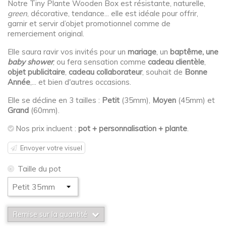
Notre Tiny Plante Wooden Box est résistante, naturelle,
green
, décorative, tendance... elle est idéale pour offrir,
garnir et servir d’objet promotionnel comme de
remerciement original.
Elle saura ravir vos invités pour un
mariage
, un
baptême, une
baby shower
, ou fera sensation comme
cadeau clientèle
,
objet publicitaire
,
cadeau collaborateur
, souhait de
Bonne
Année
,... et bien d'autres occasions.
Elle se décline en 3 tailles :
Petit
(35mm),
Moyen
(45mm) et
Grand
(60mm).
Nos prix incluent :
pot +
personnalisation
+ plante
.
Envoyer votre visuel
Taille du pot
Remise sur la quantité