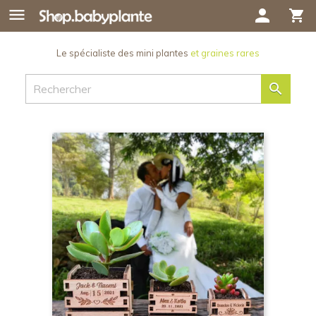

person
shopping_cart
Le spécialiste des mini plantes
et graines rares
