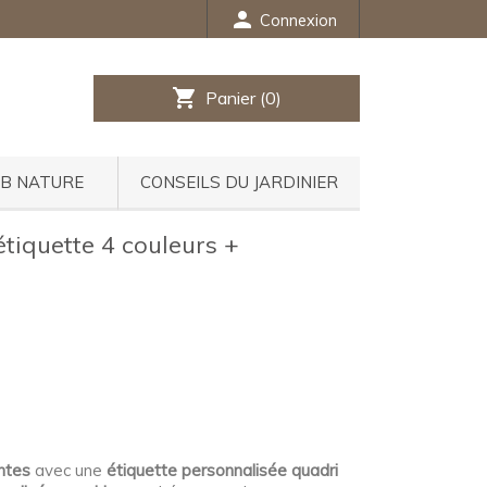
person
Connexion
shopping_cart
Panier
(0)
UB NATURE
CONSEILS DU JARDINIER
tiquette 4 couleurs +
ntes
avec une
étiquette personnalisée quadri