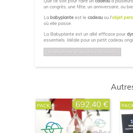
Que ce soit pour faire un
cadeau
à plusieurs
un congrès, une fête, un anniversaire, ou bie
La
babyplante
est le
cadeau
ou l'
objet pers
où elle passe.
La Babyplante est un allié efficace pour
dy
essentiels. Idéale pour un petit cadeau ori
La babyplante, un goodies à découvrir...
Autres
692,40 €
Prix
PACK
PAC