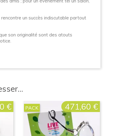
u des amis ; pour un évènement tel un salon,
e rencontre un succès indiscutable partout
i que son originalité sont des atouts
otice.
sser...
0 €
471,60 €
Prix
PACK
PACK