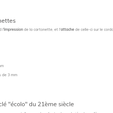
nettes
 l
'impression
de la cartonette, et l'
attache
de celle-ci sur le cord
mm
us de 3 mm
clé "écolo" du 21ème siècle