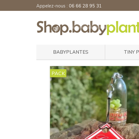
Appelez-nous :
06 66 28 95 31
BABYPLANTES
TINY 
PACK