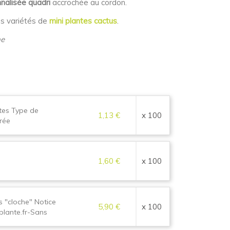
nalisée quadri
accrochée au cordon.
es variétés de
mini plantes cactus
.
he
tes Type de
1,13 €
x 100
rée
1,60 €
x 100
s "cloche" Notice
5,90 €
x 100
plante.fr-Sans