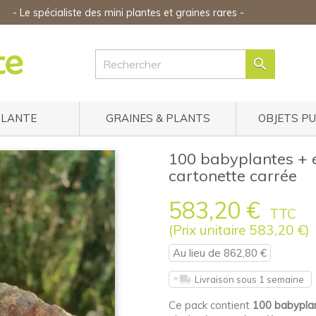
-
Le spécialiste des mini plantes
et graines rares
-

PLANTE
GRAINES & PLANTS
OBJETS P
100 babyplantes + é
cartonette carrée
583,20 €
TTC
(Prix unitaire 583,20 €)
Au lieu de 862,80 €
Livraison sous 1 semaine
Ce pack contient
100 babypla