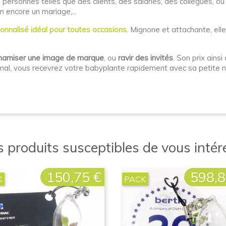
 personnes telles que des clients, des salariés, des collègues, o
n encore un mariage,...
onnalisé idéal pour toutes occasions
. Mignone et attachante, ell
namiser une image de marque
, ou
ravir des invités
. Son prix ains
ginal, vous recevrez votre babyplante rapidement avec sa petite n
 produits susceptibles de vous intére
150,75 €
598,8
Prix
Prix
K
PACK