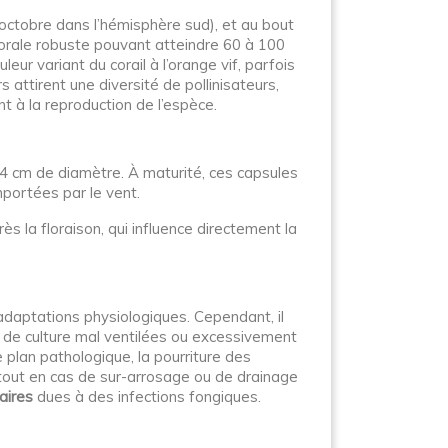
à octobre dans l’hémisphère sud), et au bout
lorale robuste pouvant atteindre 60 à 100
ur variant du corail à l’orange vif, parfois
attirent une diversité de pollinisateurs,
t à la reproduction de l’espèce.
t 4 cm de diamètre. À maturité, ces capsules
mportées par le vent.
s la floraison, qui influence directement la
daptations physiologiques. Cependant, il
s de culture mal ventilées ou excessivement
 plan pathologique, la pourriture des
urtout en cas de sur-arrosage ou de drainage
aires
dues à des infections fongiques.