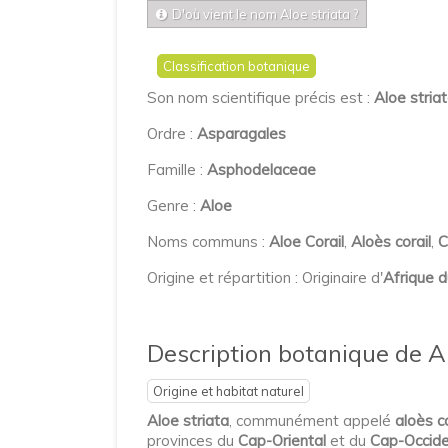
D'où vient le nom Aloe striata ?
Classification botanique
Son nom scientifique précis est :
Aloe stria
Ordre :
Asparagales
Famille :
Asphodelaceae
Genre :
Aloe
Noms communs :
Aloe Corail
,
Aloès corail
,
C
Origine et répartition : Originaire d'
Afrique 
Description botanique de Al
Origine et habitat naturel
Aloe striata
, communément appelé
aloès co
provinces du
Cap-Oriental
et du
Cap-Occide