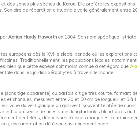
s et des zones plus sèches du
Karoo
. Elle préfère les expositions 
s. Son aire de répartition altitudinale varie généralement entre
 par
Adrian Hardy Haworth
en 1804. Son nom spécifique "striata"
tes européens dès le XVIIIe siècle, période où les explorations c
ricaines. Traditionnellement, les populations locales, notamment
ales, bien que cette espèce soit moins connue à cet égard que
Alo
ale dans les jardins xérophytes à travers le monde.
le (sans tige apparente) ou parfois à tige très courte, formant d
sses et charnues, mesurent entre 20 et 50 cm de longueur et 5 à 
leur varie du vert glauque au gris-vert, souvent teintée de nuan
ve est la présence de fines stries longitudinales blanchâtres ou tr
gèrement dentelées, dépourvues d’épines marquées, contrairemen
 d’eau, une adaptation clé à son environnement aride.