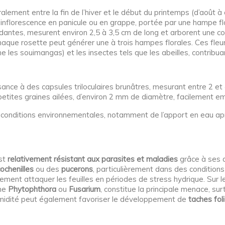
ralement entre la fin de l’hiver et le début du printemps (d’août 
e inflorescence en panicule ou en grappe, portée par une hampe f
dantes, mesurent environ 2,5 à 3,5 cm de long et arborent une coule
aque rosette peut générer une à trois hampes florales. Ces fleurs 
es souimangas) et les insectes tels que les abeilles, contribuan
issance à des capsules triloculaires brunâtres, mesurant entre 2 e
petites graines ailées, d’environ 2 mm de diamètre, facilement e
s conditions environnementales, notamment de l’apport en eau aprè
est
relativement résistant aux parasites et maladies
grâce à ses a
ochenilles
ou des
pucerons
, particulièrement dans des condition
ment attaquer les feuilles en périodes de stress hydrique. Sur le
mme
Phytophthora
ou
Fusarium
, constitue la principale menace, s
humidité peut également favoriser le développement de
taches foli