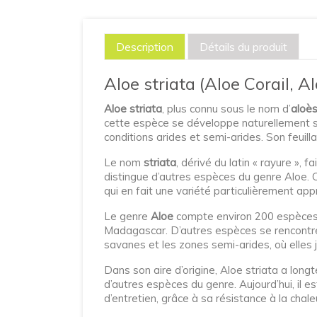
Description
Détails du produit
Aloe striata (Aloe Corail, Al
Aloe striata
, plus connu sous le nom d’
aloès
cette espèce se développe naturellement s
conditions arides et semi-arides. Son feuill
Le nom
striata
, dérivé du latin « rayure », f
distingue d’autres espèces du genre Aloe. 
qui en fait une variété particulièrement a
Le genre
Aloe
compte environ 200 espèces, 
Madagascar. D’autres espèces se rencontren
savanes et les zones semi-arides, où elles j
Dans son aire d’origine, Aloe striata a lon
d’autres espèces du genre. Aujourd’hui, il e
d’entretien, grâce à sa résistance à la chale