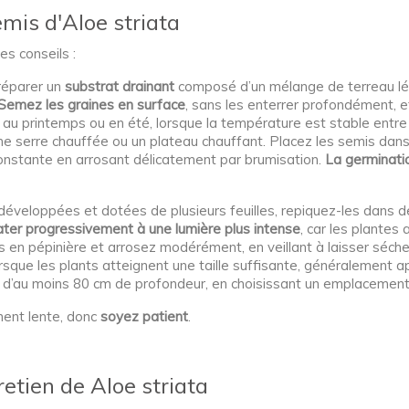
emis d'Aloe striata
es conseils :
réparer un
substrat drainant
composé d’un mélange de terreau lég
Semez les graines en surface
, sans les enterrer profondément, e
ue au printemps ou en été, lorsque la température est stable ent
ne serre chauffée ou un plateau chauffant. Placez les semis dans u
constante en arrosant délicatement par brumisation.
La germinati
éveloppées et dotées de plusieurs feuilles, repiquez-les dans d
ater progressivement à une lumière plus intense
, car les plantes 
s en pépinière et arrosez modérément, en veillant à laisser séch
Lorsque les plants atteignent une taille suffisante, généralement a
s d’au moins 80 cm de profondeur, en choisissant un emplacement 
ement lente, donc
soyez patient
.
retien de Aloe striata