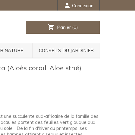
person
Connexion
shopping_cart
Panier
(0)
UB NATURE
CONSEILS DU JARDINIER
a (Aloès corail, Aloe strié)
st une succulente sud-africaine de la famille des
 acaules portent des feuilles vert glauque aux
u soleil. De la fin d'hiver au printemps, ses
gues hampes attirent oiseaux et insectes.