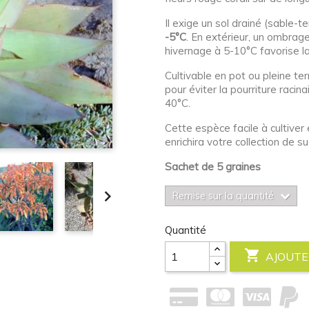
Il exige un sol drainé (sable-t
-5°C
. En extérieur, un ombrage
hivernage à 5-10°C favorise la
Cultivable en pot ou pleine t
pour éviter la pourriture racin
40°C.
Cette espèce facile à cultiver 
enrichira votre collection de s
Sachet de 5 graines

Remise sur la quantité
Quantité

AJOUTE