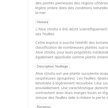
des pentes pierreuses des régions côtière
légère ombre dans des conditions naturelle
la mer.
Histoire
L'Aloe striata a été décrit scientifiquement
ses feuilles.
Cette espèce a suscité l’intérêt des botanis
classification de nombreuses plantes sud-af
Aloe striata, pour leurs propriétés médicin
également appréciée comme plante ornement
Description, feuillage
Aloe striata est une plante succulente acau
cespiteuses (groupées). Les feuilles, épai
lancéolée à légèrement recourbée. Leur cou
ensoleillement. Une caractéristique distincti
contrastent avec leurs marges lisses et lé
cireuse des feuilles aide à réduire la perte
Floraison