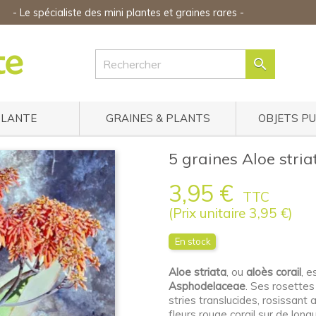
-
Le spécialiste des mini plantes
et graines rares
-

PLANTE
GRAINES & PLANTS
OBJETS P
5 graines Aloe striat
3,95 €
TTC
(Prix unitaire 3,95 €)
En stock
Aloe striata
, ou
aloès corail
, e
Asphodelaceae
. Ses rosettes
stries translucides, rosissant a
fleurs rouge corail sur de lon