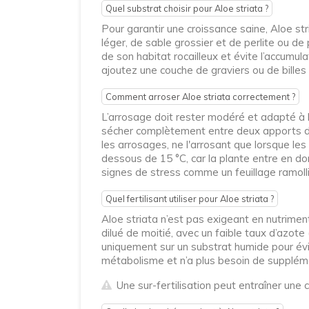
Quel substrat choisir pour Aloe striata ?
Pour garantir une croissance saine, Aloe st
léger, de sable grossier et de perlite ou de
de son habitat rocailleux et évite l’accumul
ajoutez une couche de graviers ou de billes 
Comment arroser Aloe striata correctement ?
L’arrosage doit rester modéré et adapté à l
sécher complètement entre deux apports d’
les arrosages, ne l'arrosant que lorsque le
dessous de 15 °C, car la plante entre en do
signes de stress comme un feuillage ramolli
Quel fertilisant utiliser pour Aloe striata ?
Aloe striata n’est pas exigeant en nutriment
dilué de moitié, avec un faible taux d’azot
uniquement sur un substrat humide pour évite
métabolisme et n’a plus besoin de supplém
Une sur-fertilisation peut entraîner une