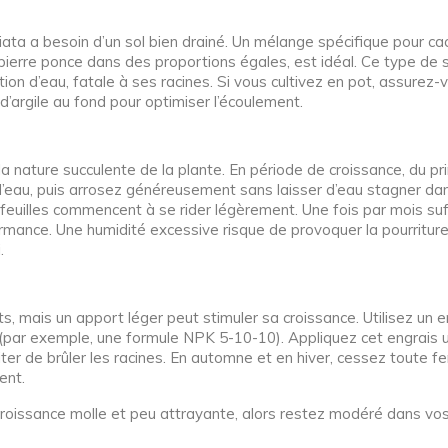
riata a besoin d’un sol bien drainé. Un mélange spécifique pour c
 pierre ponce dans des proportions égales, est idéal. Ce type de s
ation d’eau, fatale à ses racines. Si vous cultivez en pot, assurez
d’argile au fond pour optimiser l’écoulement.
a nature succulente de la plante. En période de croissance, du pr
eau, puis arrosez généreusement sans laisser d’eau stagner dans
s feuilles commencent à se rider légèrement. Une fois par mois su
rmance. Une humidité excessive risque de provoquer la pourriture
.
s, mais un apport léger peut stimuler sa croissance. Utilisez un e
e (par exemple, une formule NPK 5-10-10). Appliquez cet engrais 
r de brûler les racines. En automne et en hiver, cessez toute ferti
ent.
 croissance molle et peu attrayante, alors restez modéré dans vo