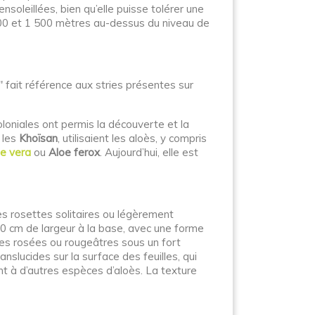
ensoleillées, bien qu’elle puisse tolérer une
 200 et 1 500 mètres au-dessus du niveau de
 fait référence aux stries présentes sur
oloniales ont permis la découverte et la
 les
Khoïsan
, utilisaient les aloès, y compris
e vera
ou
Aloe ferox
. Aujourd’hui, elle est
es rosettes solitaires ou légèrement
10 cm de largeur à la base, avec une forme
ces rosées ou rougeâtres sous un fort
anslucides sur la surface des feuilles, qui
t à d’autres espèces d’aloès. La texture