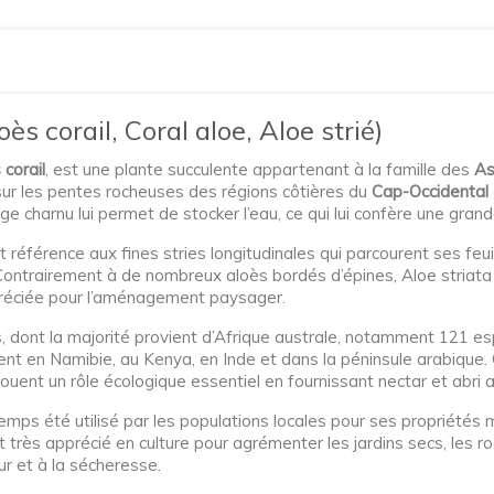
oès corail, Coral aloe, Aloe strié)
 corail
, est une plante succulente appartenant à la famille des
As
ur les pentes rocheuses des régions côtières du
Cap-Occidental
age charnu lui permet de stocker l’eau, ce qui lui confère une gran
ait référence aux fines stries longitudinales qui parcourent ses feui
Contrairement à de nombreux aloès bordés d’épines, Aloe striata
ppréciée pour l’aménagement paysager.
dont la majorité provient d’Afrique australe, notamment 121 esp
t en Namibie, au Kenya, en Inde et dans la péninsule arabique. 
ouent un rôle écologique essentiel en fournissant nectar et abri a
gtemps été utilisé par les populations locales pour ses propriét
st très apprécié en culture pour agrémenter les jardins secs, les r
ur et à la sécheresse.