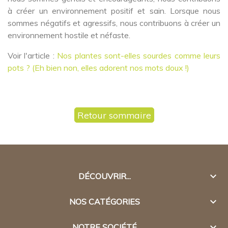
à créer un environnement positif et sain. Lorsque nous
sommes négatifs et agressifs, nous contribuons à créer un
environnement hostile et néfaste.
Voir l'article :
Nos plantes sont-elles sourdes comme leurs
pots ? (Eh bien non, elles adorent nos mots doux !)
Retour sommaire

DÉCOUVRIR...

NOS CATÉGORIES

NOTRE SOCIÉTÉ