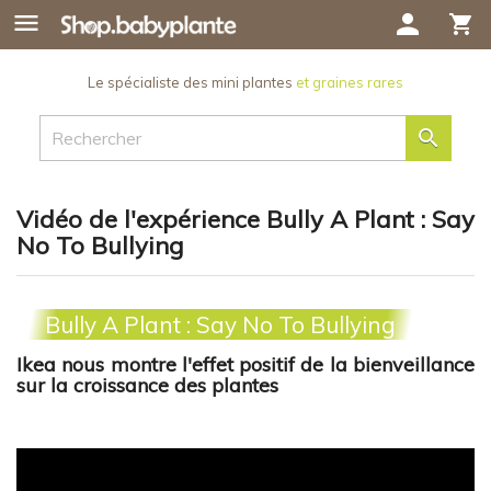

person
shopping_cart
Le spécialiste des mini plantes
et graines rares

Vidéo de l'expérience Bully A Plant : Say
No To Bullying
Bully A Plant : Say No To Bullying
Ikea nous montre l'effet positif de la bienveillance
sur la croissance des plantes