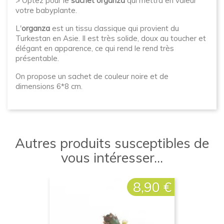
> Optez pour le
sachet organza
qui mettra en valeur
votre babyplante.
L'
organza
est un tissu classique qui provient du
Turkestan en Asie. Il est très solide, doux au toucher et
élégant en apparence, ce qui rend le rend très
présentable.
On propose un sachet de couleur noire et de
dimensions 6*8 cm.
Autres produits susceptibles de
vous intéresser...
8,90 €
Prix