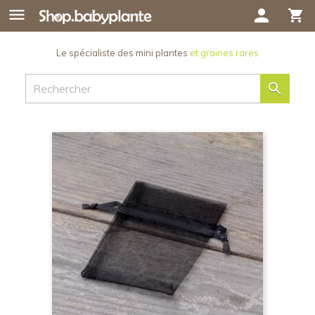

person
shopping_cart
Le spécialiste des mini plantes
et graines rares
