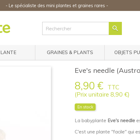
-
Le spécialiste des mini plantes
et graines rares
-

PLANTE
GRAINES & PLANTS
OBJETS P
Eve's needle (Austr
8,90 €
TTC
(Prix unitaire 8,90 €)
En stock
La babyplante
Eve's needle
es
C'est une plante "facile" qui e