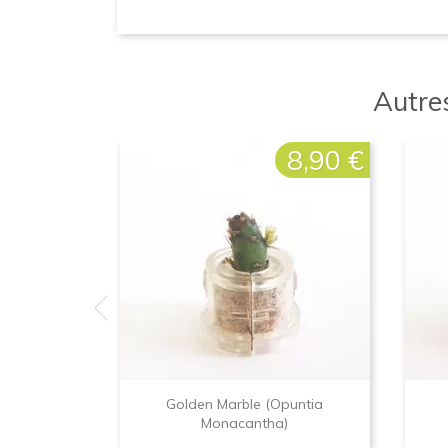
Autres
8,90 €
Prix
Golden Marble (Opuntia
Monacantha)