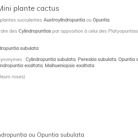
Mini plante cactus
 plantes succulentes
Austroylindropuntia
ou
Opuntia
.
ordre des
Cylindropuntias
par opposition à celui des Platyopuntias 
dropuntia subulata
 synonymes :
Cylindropuntia subulata
,
Pereskia subulata
,
Opuntia 
indropuntia exaltata
,
Maihueniopsis exaltata
leurs roses)
indropuntia ou Opuntia subulata