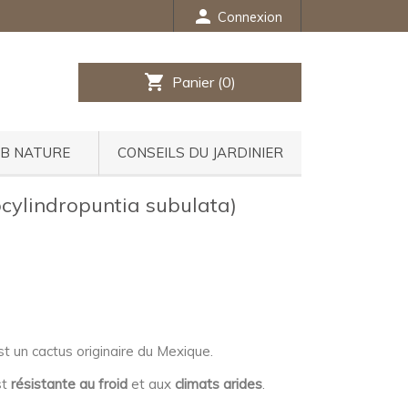
person
Connexion
shopping_cart
Panier
(0)
UB NATURE
CONSEILS DU JARDINIER
ocylindropuntia subulata)
t un cactus originaire du Mexique.
st
résistante au froid
et aux
climats arides
.