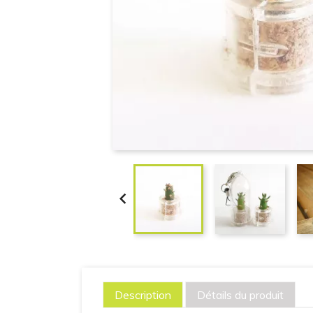

Description
Détails du produit