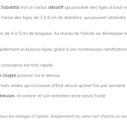
 Subulata
) est un cactus
arbustif
qui possède des tiges à bout rond
s forme des tiges de 3 à 8 cm de diamètre, qui peuvent atteindr
es de 4 à 5 cm de longueur. Au niveau de l'aréole se développe en
apidement un buisson épais grâce à ses nombreuses ramifications.
 croissance est très rapide.
rs rouges
pousser sur le dessus.
imats arides qui n'a besoin d'être arrosé qu'une fois par semaine.
mineuses
, mi-ombre, et son entretien reste assez facile.
les pour les manger à l'apéro. Simplement cru sans rien d'autre ou 