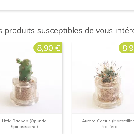
 produits susceptibles de vous intére
8,90 €
8,9
Prix
Prix
Little Baobab (Opuntia
Aurora Cactus (Mammillar
Spinosissima)
Prolifera)