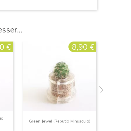
sser...
0 €
8,90 €
Prix
ia
Green Jewel (Rebutia Minuscula)
Blue J