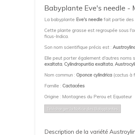
Babyplante Eve's needle - 
La babyplante
Eve's needle
fait partie des
Cette plante grasse est regroupée sous l'
ficus-Indica.
Son nom scientifique précis est :
Austroylin
Elle peut porter également d'autres noms
exaltata
,
Cylindropuntia exaltata
,
Austrocyl
Nom commun :
Oponce cylindrica
(cactus à f
Famille :
Cactacées
Origine : Montagnes du Perou et Equateur
Télécharger la Notice des Babyplantes
Description de la variété Austroyl