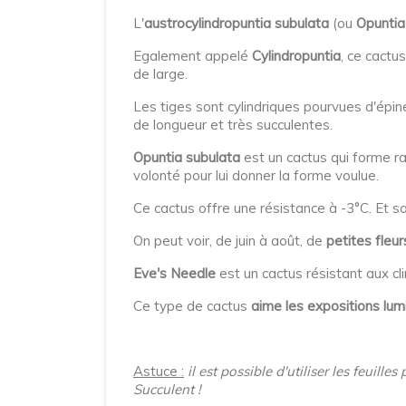
L'
austrocylindropuntia subulata
(ou
Opuntia
Egalement appelé
Cylindropuntia
, ce cactu
de large.
Les tiges sont cylindriques pourvues d'épin
de longueur et très succulentes.
Opuntia subulata
est un cactus qui forme r
volonté pour lui donner la forme voulue.
Ce cactus offre une résistance à -3°C. Et sa
On peut voir, de juin à août, de
petites fleu
Eve's Needle
est un cactus résistant aux cl
Ce type de cactus
aime les expositions lu
Astuce :
il est possible d'utiliser les feuil
Succulent !