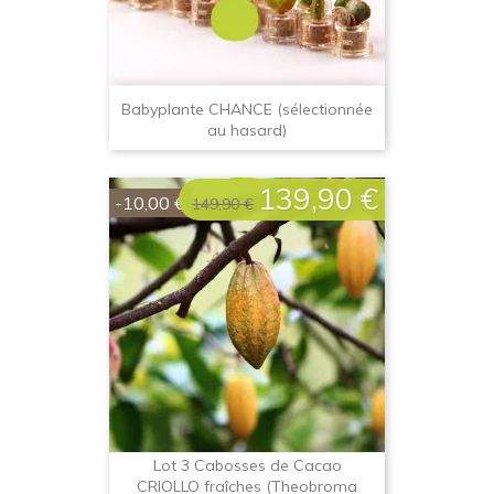
Babyplante CHANCE (sélectionnée
au hasard)
139,90 €
Prix
Prix
-10,00 €
149,90 €
de
base
Lot 3 Cabosses de Cacao
CRIOLLO fraîches (Theobroma