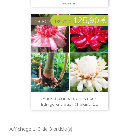
cacao)
125,90 €
Prix
Prix
-13,80 €
139,70 €
de
base
Pack 3 plants racines nues
Etlingera elatior (1 blanc, 1...
Affichage 1-3 de 3 article(s)