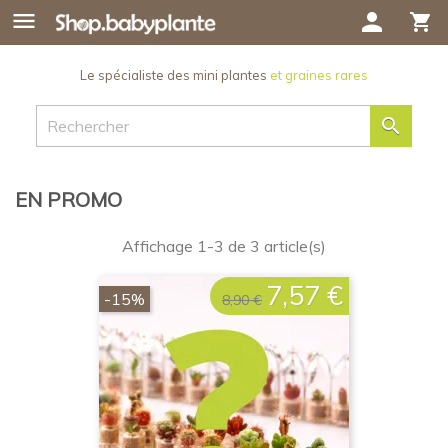

person
shopping_cart
Le spécialiste des mini plantes
et graines rares

EN PROMO
Affichage 1-3 de 3 article(s)
7,57 €
Prix
Prix
-15%
8,90 €
de
base