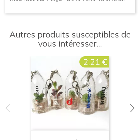
Autres produits susceptibles de
vous intéresser...
2,21 €
Prix