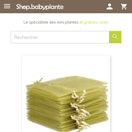

person
shopping_cart
Le spécialiste des mini plantes
et graines rares
