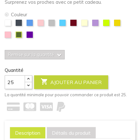
Surprenez vos proches avec ce petit cadeau.
Couleur
Blanc
Noir
Bleu
Rose
Argenté
Bleu
Bordeaux
Ivoire
Lavande
Néon
Or
ciel
Vert
Rose
Violet
Vert
clair
foncé
olive
Remise sur la quantité
Quantité

AJOUTER AU PANIER
La quantité minimale pour pouvoir commander ce produit est 25.
Description
Détails du produit