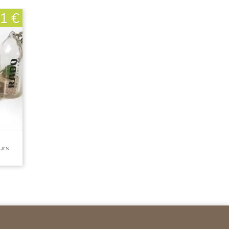
1 €
urs