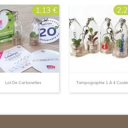
1,13 €
2,2
Prix
Prix
Lot De Cartonettes
Tampographie 1 À 4 Coule