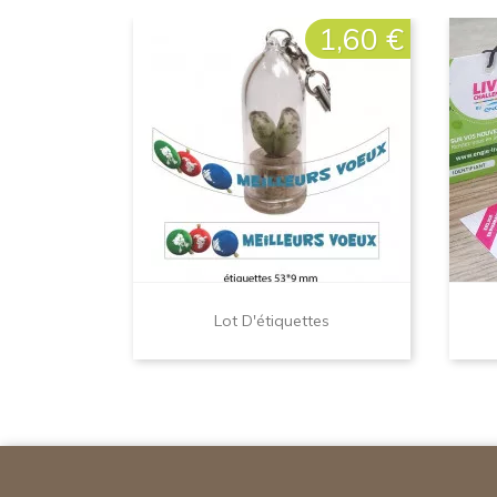
1,60 €
Prix
Lot D'étiquettes