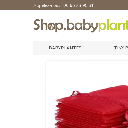
Appelez-nous :
06 66 28 95 31
BABYPLANTES
TINY 