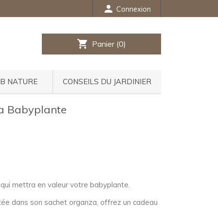
person
Connexion
shopping_cart
Panier
(0)
UB NATURE
CONSEILS DU JARDINIER
a Babyplante
qui mettra en valeur votre babyplante.
tée dans son sachet organza, offrez un cadeau