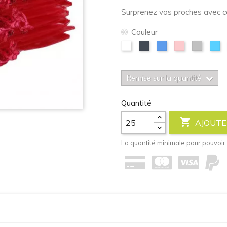
Surprenez vos proches avec c
Couleur
Blanc
Noir
Bleu
Rose
Argent
Bl
cie
Remise sur la quantité
Quantité

AJOUTE
La quantité minimale pour pouvoir