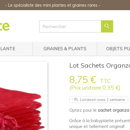
-
Le spécialiste des mini plantes
et graines rares
-

PLANTE
GRAINES & PLANTS
OBJETS P
Lot Sachets Organz
8,75 €
TTC
(Prix unitaire 0,35 €)
Livraison sous 1 semaine
Optez pour le
sachet organza
Grâce à la babyplante présen
unique et tellement original!