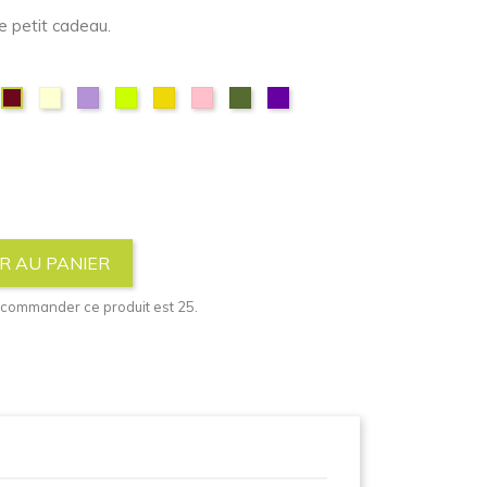
e petit cadeau.
é
eu
Ivoire
Lavande
Néon
Or
Rose
Vert
Violet
Bordeaux
l
Vert
clair
olive
foncé
R AU PANIER
 commander ce produit est 25.