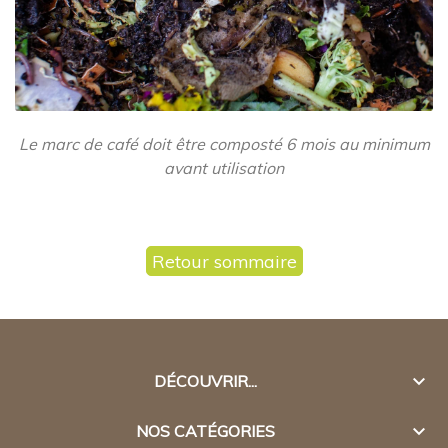
Le marc de café doit être composté 6 mois au minimum
avant utilisation
Retour sommaire

DÉCOUVRIR...

NOS CATÉGORIES