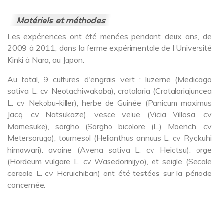
Matériels et méthodes
Les expériences ont été menées pendant deux ans, de
2009 à 2011, dans la ferme expérimentale de l'Université
Kinki à Nara, au Japon.
Au total, 9 cultures d'engrais vert : luzerne (Medicago
sativa L. cv Neotachiwakaba), crotalaria (Crotalariajuncea
L. cv Nekobu-killer), herbe de Guinée (Panicum maximus
Jacq. cv Natsukaze), vesce velue (Vicia Villosa, cv
Mamesuke), sorgho (Sorgho bicolore (L.) Moench, cv
Metersorugo), tournesol (Helianthus annuus L. cv Ryokuhi
himawari), avoine (Avena sativa L. cv Heiotsu), orge
(Hordeum vulgare L. cv Wasedorinijyo), et seigle (
Secale
cereale
L. cv Haruichiban) ont été testées sur la période
concernée.