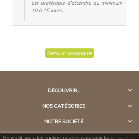
est préférable d’attendre au minimum
10 à 15 jours.
Retour sommaire

DÉCOUVRIR...

NOS CATÉGORIES

NOTRE SOCIÉTÉ
© 2026 - La boutique Shop.babyplante.fr by SARL Fantas.
Nous utilisons des cookies pour vous garantir la